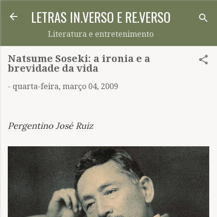
LETRAS IN.VERSO E RE.VERSO
Pular para o conteúdo principal
Literatura e entretenimento
Natsume Soseki: a ironia e a
brevidade da vida
-
quarta-feira, março 04, 2009
Pergentino José Ruiz