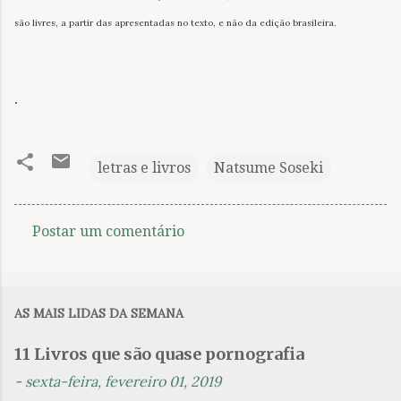
são livres, a partir das apresentadas no texto, e não da edição brasileira.
.
letras e livros
Natsume Soseki
Postar um comentário
C
o
m
AS MAIS LIDAS DA SEMANA
e
n
11 Livros que são quase pornografia
t
-
sexta-feira, fevereiro 01, 2019
á