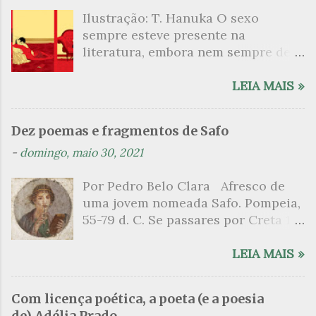
Ilustração: T. Hanuka O sexo
r
sempre esteve presente na
i
literatura, embora nem sempre de
o
maneira explícita. Há escritores
s
que mergulharam em sua própria
LEIA MAIS »
sexualidade como se a arte pudesse
ser campo para um exercício
Dez poemas e fragmentos de Safo
psicanalítico e findaram por revelar
-
domingo, maio 30, 2021
a partir dessa intimidade o lado
mais escuro sobre. Esta lista
Por Pedro Belo Clara Afresco de
apresenta um conjunto de livros
uma jovem nomeada Safo. Pompeia,
nos quais os escritores se
55-79 d. C. Se passares por Creta 1
desnudam, livros que dispensam o
vem ao templo sagrado, onde mais
pudor para narrar cenas de elevado
grato é o pomar de macieiras e do
LEIA MAIS »
tom. Christine Angot, até o presente
altar sobe um perfume de incenso.
uma romancista francesa quase
Aqui, onde a sombra é a das rosas,
desconhecida no Brasil embora
Com licença poética, a poeta (e a poesia
no meio dos ramos escorre a água,
tenha sido autora de um livro
de) Adélia Prado