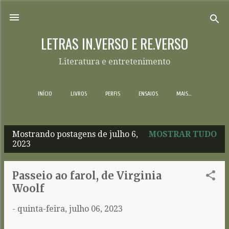
Pular para o conteúdo principal
LETRAS IN.VERSO E RE.VERSO
Literatura e entretenimento
INÍCIO
LIVROS
PERFIS
ENSAIOS
MAIS…
Mostrando postagens de julho 6,
MOSTRAR TUDO
P
2023
o
s
Passeio ao farol, de Virginia
t
Woolf
a
-
quinta-feira, julho 06, 2023
g
e