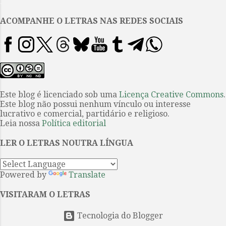
.
tradutórias. Ao romance.
Elaborado a partir de um
ACOMPANHE O LETRAS NAS REDES SOCIAIS
processo de criação que
sabidamente, conforme as
correspondências da escritora,
buscava, na ficção, algo de sua
própria infância e da imagem de
seus pais, a narrativa centra-se
Este blog é licenciado sob uma
Licença Creative Commons
.
Este blog não possui nenhum vínculo ou interesse
na família Ramsay, que viaja à ilha
lucrativo e comercial, partidário e religioso.
de Skye, no arquipélago escocês
Leia nossa
Política editorial
das Hébridas, durante dois
verões, se...
LER O LETRAS NOUTRA LÍNGUA
Powered by
Translate
VISITARAM O LETRAS
Tecnologia do Blogger