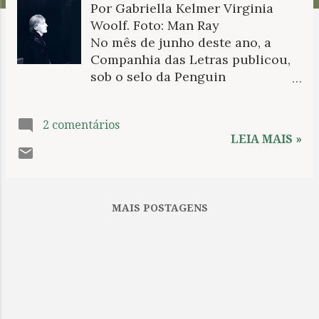
Por Gabriella Kelmer Virginia
n
Woolf. Foto: Man Ray
s
No mês de junho deste ano, a
Companhia das Letras publicou,
sob o selo da Penguin
Companhia, uma nova versão do
quinto romance de Virginia
2 comentários
Woolf, To the lighthouse ,
LEIA MAIS »
lançado em maio de 1927. A nova
tradução, de Paulo Henriques
Britto, recebeu o título de Passeio
ao farol , escolha que,
MAIS POSTAGENS
perfeitamente compreensível,
elimina uma das possibilidades
do título em inglês (que poderia
ser dedicado ao farol, além de
tratar da ida até ele). Neste ponto,
no entanto, encerram-se todas as
nossas considerações