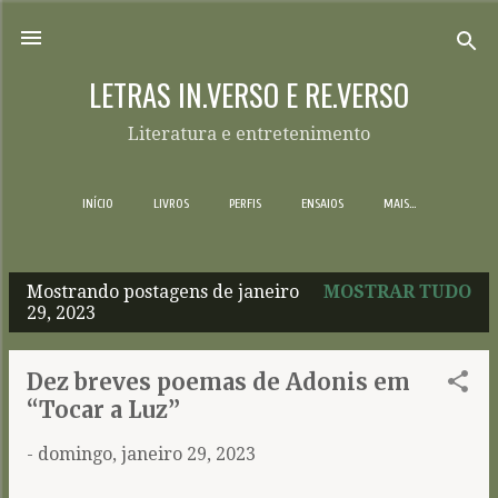
Pular para o conteúdo principal
LETRAS IN.VERSO E RE.VERSO
Literatura e entretenimento
INÍCIO
LIVROS
PERFIS
ENSAIOS
MAIS…
Mostrando postagens de janeiro
MOSTRAR TUDO
P
29, 2023
o
s
Dez breves poemas de Adonis em
t
“Tocar a Luz”
a
-
domingo, janeiro 29, 2023
g
e