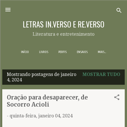
Pular para o conteúdo principal
LETRAS IN.VERSO E RE.VERSO
Literatura e entretenimento
INÍCIO
LIVROS
PERFIS
ENSAIOS
MAIS…
Mostrando postagens de janeiro
MOSTRAR TUDO
P
4, 2024
o
s
Oração para desaparecer, de
t
Socorro Acioli
a
-
quinta-feira, janeiro 04, 2024
g
e