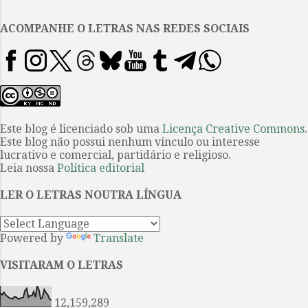
.
risco a própria forma do
romanesco, esta que, diferente da
ACOMPANHE O LETRAS NAS REDES SOCIAIS
novela, deve se ocupar dos seus
interesses pela
pluridimensionalidade. Ainda
bem que o fundo do romance não
é apenas o do imbróglio amoroso.
É outra a sua melhor qualidade.
Este blog é licenciado sob uma
Licença Creative Commons
.
Este blog não possui nenhum vínculo ou interesse
O material para a ficção é trazido
lucrativo e comercial, partidário e religioso.
da história e das fabulações
Leia nossa
Política editorial
populares que se instalam dentro
e fora do acontecimento
LER O LETRAS NOUTRA LÍNGUA
histórico: o soterramento da
Igreja de Nossa Senhora da
Powered by
Translate
Concei...
VISITARAM O LETRAS
12,159,289