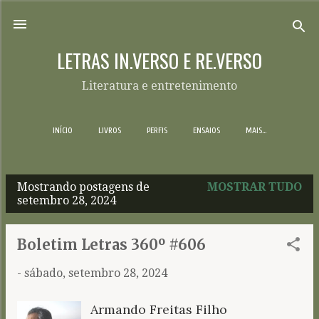
Pular para o conteúdo principal
LETRAS IN.VERSO E RE.VERSO
Literatura e entretenimento
INÍCIO
LIVROS
PERFIS
ENSAIOS
MAIS…
Mostrando postagens de
MOSTRAR TUDO
P
setembro 28, 2024
o
s
Boletim Letras 360º #606
t
-
sábado, setembro 28, 2024
a
g
Armando Freitas Filho
e