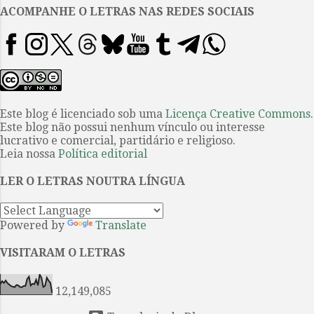
esquecido, sem nenhum resquício
ACOMPANHE O LETRAS NAS REDES SOCIAIS
do que o motivou. O poema, como
se percebe neste livro, serve para
ver melhor. Para reconhecer a
própria casa, seus ruídos, sua
mobília e seus moradores. Para
decodificar a paisagem, enxergar
Este blog é licenciado sob uma
Licença Creative Commons
.
Este blog não possui nenhum vínculo ou interesse
o mar batendo na pedra e também
lucrativo e comercial, partidário e religioso.
para observar a precariedade e a
Leia nossa
Política editorial
beleza dos dias, o
envelhecimento, o esquecimento,
LER O LETRAS NOUTRA LÍNGUA
a suspensão e a linha do horiz...
Powered by
Translate
VISITARAM O LETRAS
12,149,085