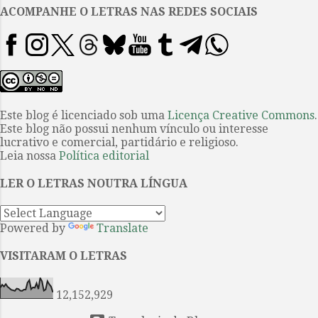
cerebral e gingado; técnico e
ACOMPANHE O LETRAS NAS REDES SOCIAIS
inventivo) que, para além dos
gêneros literários narrativo e
lírico, é realizado por uma
literatura em que as palavras e
frases são pensadas, enchidas,
energizadas, por construtos
Este blog é licenciado sob uma
Licença Creative Commons
.
Este blog não possui nenhum vínculo ou interesse
estéticos-sociais (escola de
lucrativo e comercial, partidário e religioso.
samba, dança de quadrilha,
Leia nossa
Política editorial
futebol, capoeira, música,
principalmente o rap, a cultura
LER O LETRAS NOUTRA LÍNGUA
hip-hop em geral etc.) realizados
e exercitados fort...
Powered by
Translate
VISITARAM O LETRAS
12,152,929