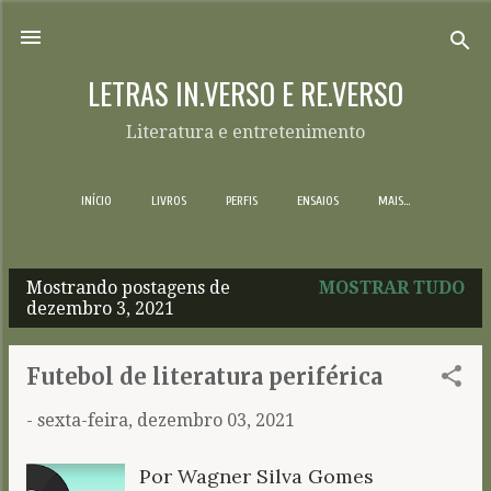
Pular para o conteúdo principal
LETRAS IN.VERSO E RE.VERSO
Literatura e entretenimento
INÍCIO
LIVROS
PERFIS
ENSAIOS
MAIS…
Mostrando postagens de
MOSTRAR TUDO
P
dezembro 3, 2021
o
s
Futebol de literatura periférica
t
-
sexta-feira, dezembro 03, 2021
a
g
Por Wagner Silva Gomes
e