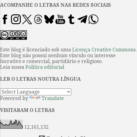
previsto para o dia 29 de maio. A
ACOMPANHE O LETRAS NAS REDES SOCIAIS
escolha dos títulos desta vez
sublinha o Dia da Literatura
Brasileira (celebrado no primeiro
dia do próximo mês) e a
pluralidade de novas vozes de
nossa literatura hoje. 3. Outras
Este blog é licenciado sob uma
Licença Creative Commons
.
Este blog não possui nenhum vínculo ou interesse
formas de colaborar com o Letras
lucrativo e comercial, partidário e religioso.
estão disponíveis aqui . E, cabe
Leia nossa
Política editorial
não esquecer que na aquisição de
qualquer um dos livros pelos
LER O LETRAS NOUTRA LÍNGUA
links of...
Powered by
Translate
VISITARAM O LETRAS
12,161,132