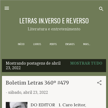
Pular para o conteúdo principal
LETRAS IN.VERSO E RE.VERSO
Literatura e entretenimento
INÍCIO
LIVROS
PERFIS
ENSAIOS
MAIS…
Mostrando postagens de abril
MOSTRAR TUDO
P
23, 2022
o
s
Boletim Letras 360º #479
t
-
sábado, abril 23, 2022
a
g
DO EDITOR 1. Caro leitor,
e