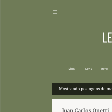
L
INÍCIO
LIVROS
PERFIS
Mostrando postagens de ma
P
o
s
Juan Carlos Onetti