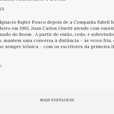
018
 Ignacio Bajter Pouco depois de a Compañía Fabril 
aleiro em 1961, Juan Carlos Onetti atende com enor
ado do Boom . A partir de então, cedo, e sobretud
, mantem uma conversa à distância – às vezes fria, 
se sempre irônica – com os escritores da primeira 
o incomodava por carecer de definição. Escutou, e 
 ao seu estilo. Quando tudo aquilo tomava forma e 
polêmicas pesadas, este homem respeitado por todos
o
ntrar contradições, forjava lentamente a explosão 
êndio da cidade que havia criado através da alucin
sonagem. Em junho de 1962, Onetti se refere ao Bo
icismo e define sua atitude, uma mistura de atençã
 ácidos e arltianos que havia criado em Marcha , há
MAIS POSTAGENS
nas que assinava c...