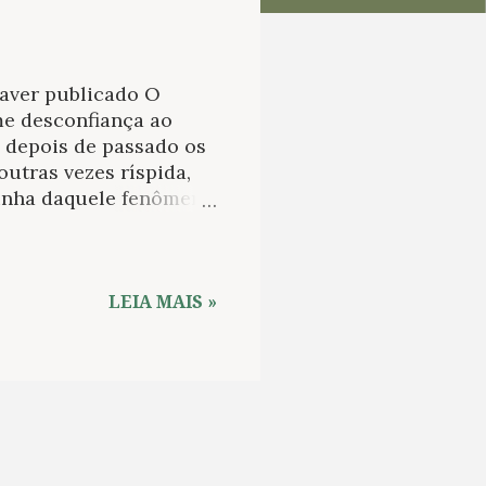
haver publicado O
me desconfiança ao
o depois de passado os
outras vezes ríspida,
linha daquele fenômeno
melhor, falou pouco,
começava a envolver-se
, em quem é difícil
de Santa María, o
LEIA MAIS »
ação de uma
om com seu conhecido
o ao seu entorno com
 mais de vinte anos, em