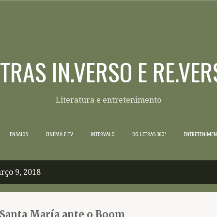
Pular para o conteúdo principal
ETRAS IN.VERSO E RE.VER
Literatura e entretenimento
ENSAIOS
CINEMA E TV
INTERVALO
BO LETRAS 360º
ENTRETENIME
rço 9, 2018
, Santa María ante o Boom