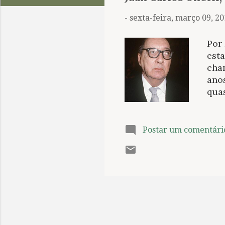
t
a
-
sexta-feira, março 09, 2
g
e
Por
n
est
cham
s
anos
qua
que 
fiel
em 
Postar um comentári
enco
inc
per
cet
tons
colu