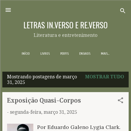
Pular para o conteúdo principal
LETRAS IN.VERSO E RE.VERSO
Literatura e entretenimento
INÍCIO
LIVROS
PERFIS
ENSAIOS
MAIS…
Mostrando postagens de março
MOSTRAR TUDO
P
31, 2025
o
s
Exposição Quasi-Corpos
t
-
segunda-feira, março 31, 2025
a
g
Por Eduardo Galeno Lygia Clark.
e