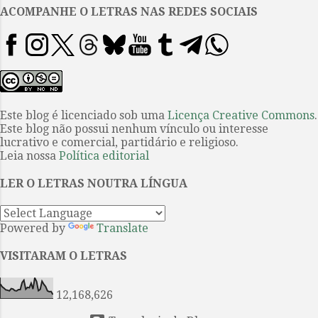
escultura no campo ampliado”
ACOMPANHE O LETRAS NAS REDES SOCIAIS
(1979), e ressaltemos o ponto
central do que seria um quasi-
corpo na primeira frase do texto:
“o único sinal que indica a
presença da obra é uma suave
colina, uma inchação na terra em
Este blog é licenciado sob uma
Licença Creative Commons
.
Este blog não possui nenhum vínculo ou interesse
direção ao centro do terreno”. A
lucrativo e comercial, partidário e religioso.
sinalização de Perimeters/
Leia nossa
Política editorial
Pavillions/ Decoys (Mary Miss,
1978) vaza blocos de similitude,
LER O LETRAS NOUTRA LÍNGUA
mas eles são serializados na
amplidão semióti...
Powered by
Translate
VISITARAM O LETRAS
12,168,626