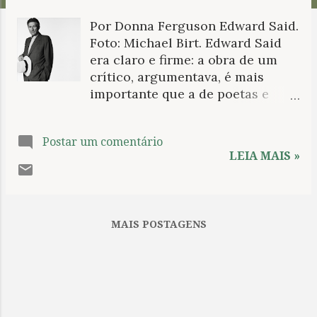
n
Por Donna Ferguson Edward Said.
s
Foto: Michael Birt. Edward Said
era claro e firme: a obra de um
crítico, argumentava, é mais
importante que a de poetas e
romancistas. São os intelectuais
públicos, acreditava ele, os
Postar um comentário
escritores mais capazes de
LEIA MAIS »
desafiar o poder e mudar o
mundo. No entanto, de acordo
com uma nova biografia do
altamente respeitado estudioso e
MAIS POSTAGENS
crítico literário palestino, Said
secretamente escreveu tanto
poesia como ficção – sem jamais
mencionar o fato a seus amigos.
Said, que morreu em 2003,
deixou para trás dois romances