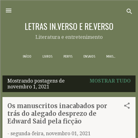
Pular para o conteúdo principal
LETRAS IN.VERSO E RE.VERSO
Literatura e entretenimento
INÍCIO
LIVROS
PERFIS
ENSAIOS
MAIS…
Mostrando postagens de
MOSTRAR TUDO
P
novembro 1, 2021
o
s
Os manuscritos inacabados por
t
trás do alegado desprezo de
a
Edward Said pela ficção
g
-
segunda-feira, novembro 01, 2021
e