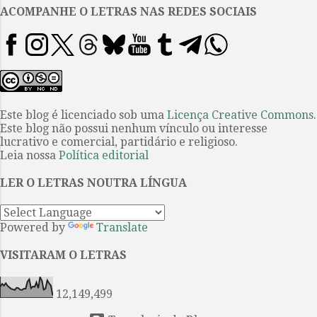
vaidoso) para ousar dar a sua
ACOMPANHE O LETRAS NAS REDES SOCIAIS
própria interpretação de uma
história do escritor tcheco foi
Orson Welles em O processo :
discutível, sem dúvida, mas
nunca superficial. Em primeiro
lugar, parece óbvio que a
Este blog é licenciado sob uma
Licença Creative Commons
.
Este blog não possui nenhum vínculo ou interesse
persistente relutância do cinema
lucrativo e comercial, partidário e religioso.
ante a possibilidade de “adaptar”
Leia nossa
Política editorial
Kafka se deve em grande parte às
suas dificuldades formais; não
LER O LETRAS NOUTRA LÍNGUA
tanto pelos seus “roteiros”, quase
sempre de uma eng...
Powered by
Translate
VISITARAM O LETRAS
12,149,499