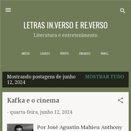
Pular para o conteúdo principal
LETRAS IN.VERSO E RE.VERSO
Literatura e entretenimento
INÍCIO
LIVROS
PERFIS
ENSAIOS
MAIS…
Mostrando postagens de junho
MOSTRAR TUDO
P
12, 2024
o
s
Kafka e o cinema
t
-
quarta-feira, junho 12, 2024
a
g
Por José Agustín Mahieu Anthony
e