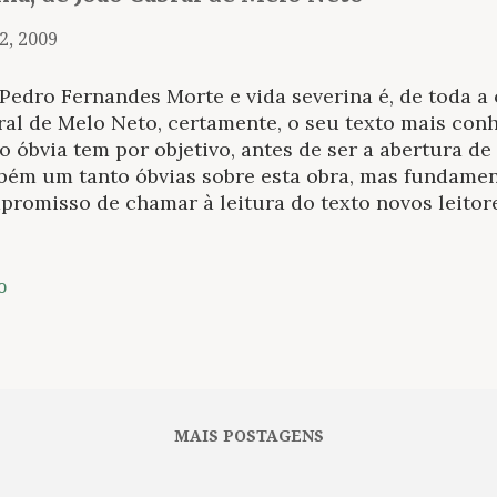
2, 2009
Pedro Fernandes Morte e vida severina é, de toda a
al de Melo Neto, certamente, o seu texto mais conh
o óbvia tem por objetivo, antes de ser a abertura d
bém um tanto óbvias sobre esta obra, mas fundamen
romisso de chamar à leitura do texto novos leitore
o, fora daquelas coordenadas que sempre hão de ap
ênuos que eu, de que esta popularidade do poema s
 a TV Globo em 1977, depois do sucesso obtido no te
o
o teve importante inserção no contexto escolar, ao
dante do ensino básico (quando conheci a obra) e, c
ática comum a pelo menos boa parte dos brasileiros
destino em busca de melhores condições de vida no
nos. O poema foi escrita entre os anos de 1954 e 19
MAIS POSTAGENS
ecido apenas pelo título ora evo...