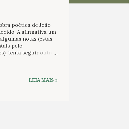
 obra poética de João
ecido. A afirmativa um
e algumas notas (estas
tais pelo
s), tenta seguir outro
ontar outros mais
e deu pela adaptação
atro. Além disso, este
 menos de quando foi
LEIA MAIS »
laro, trata de uma
: o êxodo do sertão
s grandes centros
55 e tendo ficado