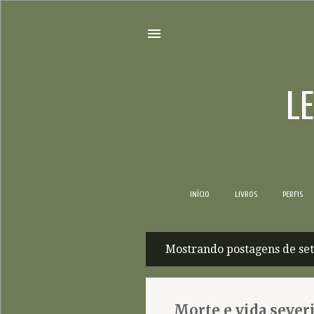
L
INÍCIO
LIVROS
PERFIS
Mostrando postagens de se
P
o
s
Morte e vida sever