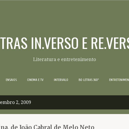
Pular para o conteúdo principal
ETRAS IN.VERSO E RE.VER
Literatura e entretenimento
ENSAIOS
CINEMA E TV
INTERVALO
BO LETRAS 360º
ENTRETENIME
tembro 2, 2009
ina, de João Cabral de Melo Neto