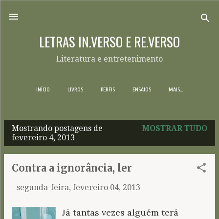
Pular para o conteúdo principal
LETRAS IN.VERSO E RE.VERSO
Literatura e entretenimento
INÍCIO
LIVROS
PERFIS
ENSAIOS
MAIS…
Mostrando postagens de
MOSTRAR TUDO
P
fevereiro 4, 2013
o
s
Contra a ignorância, ler
t
-
segunda-feira, fevereiro 04, 2013
a
g
Já tantas vezes alguém terá
e