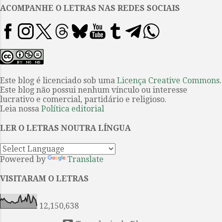
que também um povo sem cultura
ACOMPANHE O LETRAS NAS REDES SOCIAIS
é um povo sem criatividade e
vice-versa. Os dois termos têm
forte relação de
interdependência. Sem os dois
estamos condenados à ignorância
– um elemento da barbárie ou
Este blog é licenciado sob uma
Licença Creative Commons
.
Este blog não possui nenhum vínculo ou interesse
quem sabe a própria barbárie em
lucrativo e comercial, partidário e religioso.
seu estado mais alto. Mas, tudo
Leia nossa
Política editorial
isso que digo aqui é para tratar
de alguns mal entendidos que
LER O LETRAS NOUTRA LÍNGUA
têm tomado forma ao redor do
mundo; não faz tanto...
Powered by
Translate
VISITARAM O LETRAS
12,150,638