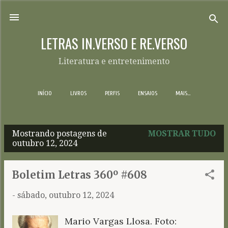
Pular para o conteúdo principal
LETRAS IN.VERSO E RE.VERSO
Literatura e entretenimento
INÍCIO
LIVROS
PERFIS
ENSAIOS
MAIS…
Mostrando postagens de
MOSTRAR TUDO
P
outubro 12, 2024
o
s
Boletim Letras 360º #608
t
-
sábado, outubro 12, 2024
a
g
Mario Vargas Llosa. Foto:
e