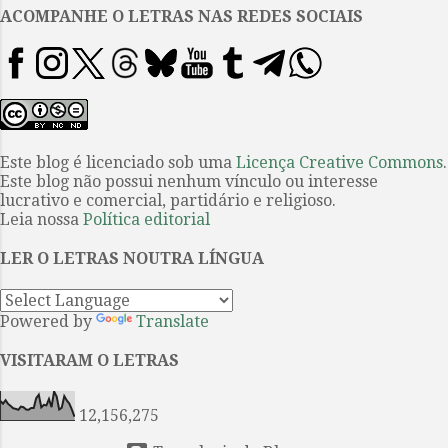
utiliza seu vasto conhecimento
ACOMPANHE O LETRAS NAS REDES SOCIAIS
escrevendo para revistas de
pouca expressão. Uma noite, é
convidado a uma soirée para
conhecer um guitarrista de quem
nunca ouvira falar. Seu nome é
Lalo Molfino, e, assim que os
Este blog é licenciado sob uma
Licença Creative Commons
.
Este blog não possui nenhum vínculo ou interesse
primeiros acordes ressoam, o
lucrativo e comercial, partidário e religioso.
estudioso percebe que está
Leia nossa
Política editorial
diante de um talento
impressionante. Ele prevê uma
LER O LETRAS NOUTRA LÍNGUA
carreira de sucesso para o jovem
músico, mas não muito tempo
Powered by
Translate
depois descobre que Lalo morreu
na pobr...
VISITARAM O LETRAS
12,156,275