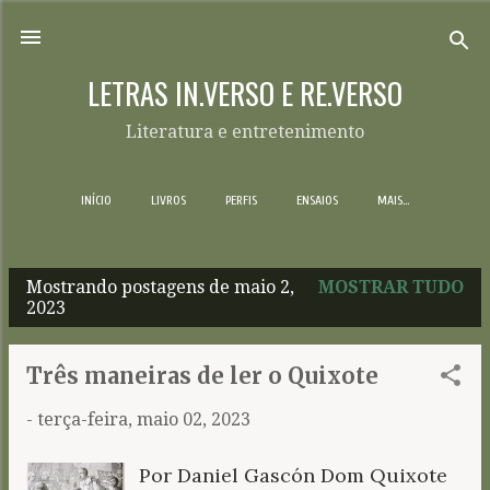
Pular para o conteúdo principal
LETRAS IN.VERSO E RE.VERSO
Literatura e entretenimento
INÍCIO
LIVROS
PERFIS
ENSAIOS
MAIS…
Mostrando postagens de maio 2,
MOSTRAR TUDO
P
2023
o
s
Três maneiras de ler o Quixote
t
-
terça-feira, maio 02, 2023
a
g
Por Daniel Gascón Dom Quixote
e