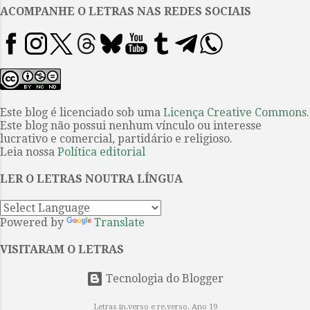
capítulo LIII, após sua
ACOMPANHE O LETRAS NAS REDES SOCIAIS
experiência como governador da
Ilha Barataria, Sancho Pança
conhece Ricote, um mouro
natural de sua aldeia. Um édito
de setembro de 1609 havia
decretado a expulsão dos
Este blog é licenciado sob uma
Licença Creative Commons
.
Este blog não possui nenhum vínculo ou interesse
mouros, completando a sinistra
lucrativo e comercial, partidário e religioso.
tarefa que os Reis Católicos
Leia nossa
Política editorial
haviam iniciado ao expulsar os
judeus em 1492. Ricote,
LER O LETRAS NOUTRA LÍNGUA
disfarçado, vai com alguns
peregrinos alemães e quer
Powered by
Translate
recuperar o dinheiro que...
VISITARAM O LETRAS
Tecnologia do Blogger
Letras in.verso e re.verso. Ano 19