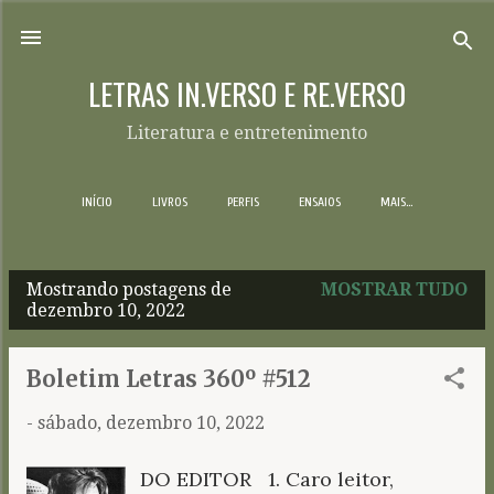
Pular para o conteúdo principal
LETRAS IN.VERSO E RE.VERSO
Literatura e entretenimento
INÍCIO
LIVROS
PERFIS
ENSAIOS
MAIS…
Mostrando postagens de
MOSTRAR TUDO
P
dezembro 10, 2022
o
s
Boletim Letras 360º #512
t
-
sábado, dezembro 10, 2022
a
g
DO EDITOR 1. Caro leitor,
e