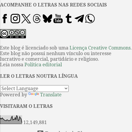
em modo marola chegando a
ACOMPANHE O LETRAS NAS REDES SOCIAIS
quatros leitores no sorteio no dia
17. Se você ainda não se inscreveu
para o clube de apoios ao Letras ,
eis a oportunidade. Quer saber
como, quais os livros estão na vez
e tirar outras dúvidas mais?
Este blog é licenciado sob uma
Licença Creative Commons
.
Este blog não possui nenhum vínculo ou interesse
Passa aqui . 4. Outra forma
lucrativo e comercial, partidário e religioso.
permanente de ajudar é na
Leia nossa
Política editorial
aquisição de qualquer um dos
livros pelos links ofertados neste
LER O LETRAS NOUTRA LÍNGUA
Boletim: e você ainda pode
garantir bons descontos...
Powered by
Translate
VISITARAM O LETRAS
12,149,881