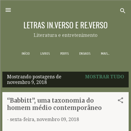
Pular para o conteúdo principal
LETRAS IN.VERSO E RE.VERSO
Literatura e entretenimento
INÍCIO
LIVROS
PERFIS
ENSAIOS
MAIS…
Mostrando postagens de
MOSTRAR TUDO
P
novembro 9, 2018
o
s
“Babbitt”, uma taxonomia do
t
homem médio contemporâneo
a
-
sexta-feira, novembro 09, 2018
g
e