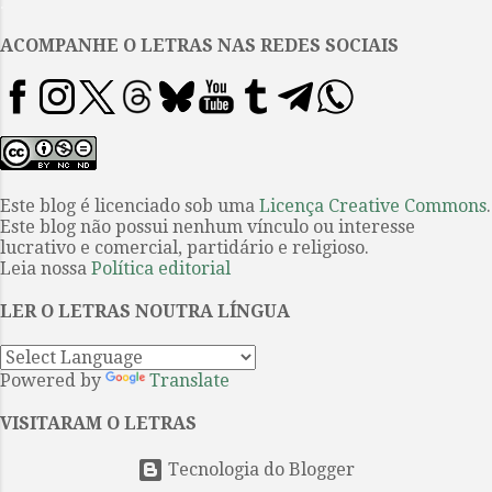
.
sistema capitalista e em seus
códigos morais de um modo ao
ACOMPANHE O LETRAS NAS REDES SOCIAIS
mesmo tempo sutil e profundo.
Não há neste romance um primor
narrativo e estético que o
coloque ao lado de grandes obras
do pensamento literário universal
marcadas pelo atrevimento e pelo
Este blog é licenciado sob uma
Licença Creative Commons
.
Este blog não possui nenhum vínculo ou interesse
experimentalismo. Do ponto de
lucrativo e comercial, partidário e religioso.
vista formal, Babbitt é uma obra
Leia nossa
Política editorial
simples, com começo, meio e fim
bem delimitados e com um
LER O LETRAS NOUTRA LÍNGUA
clímax bem marcado. Talvez o
maior...
Powered by
Translate
VISITARAM O LETRAS
Tecnologia do Blogger