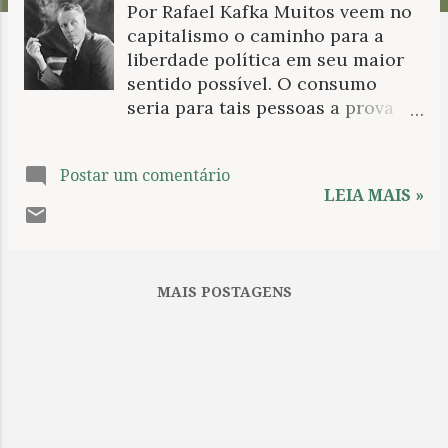
Por Rafael Kafka Muitos veem no
n
capitalismo o caminho para a
s
liberdade política em seu maior
sentido possível. O consumo
seria para tais pessoas a prova
viva de que mesmo um pobre
trabalhador dentro da sociedade
Postar um comentário
regida pelo lucro tem mais
LEIA MAIS »
liberdade de ação do que o
sujeito que vive em uma
sociedade sem classes. O poder
econômico gerado pelos estudos
MAIS POSTAGENS
e pelo esforço pessoal dentro do
trabalho ampliaria essa liberdade,
a qual seria garantida e
estabelecida pela unidade central
da família. Babbitt , de Sinclair
Lewis, é formidável em expressar
os mitos por trás dessa crença no