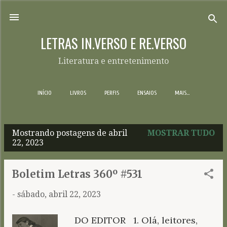
Pular para o conteúdo principal
LETRAS IN.VERSO E RE.VERSO
Literatura e entretenimento
INÍCIO
LIVROS
PERFIS
ENSAIOS
MAIS…
Mostrando postagens de abril
MOSTRAR TUDO
P
22, 2023
o
s
Boletim Letras 360º #531
t
-
sábado, abril 22, 2023
a
g
DO EDITOR 1. Olá, leitores,
e