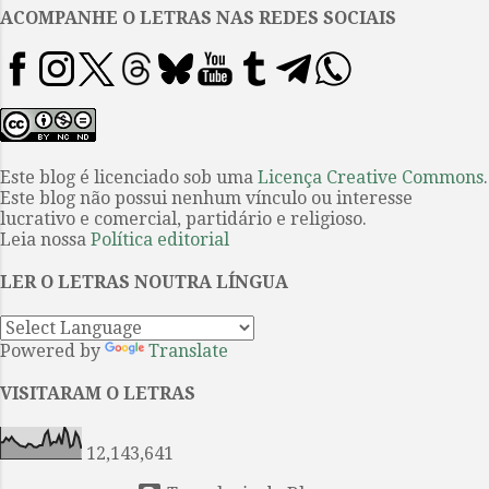
Num futuro não muito longe,
ACOMPANHE O LETRAS NAS REDES SOCIAIS
queremos preparar sorteios
exclusivos com alguns livros
maravilhosos para os leitores
neste espaço ou expandir as
vantagens do nosso clube de
apoios. E, falando nisso, saiba
Este blog é licenciado sob uma
Licença Creative Commons
.
Este blog não possui nenhum vínculo ou interesse
todas as formas de ajudar o
lucrativo e comercial, partidário e religioso.
Letras com as despesas de
Leia nossa
Política editorial
hospedagem e domínio online
neste endereço. 4. Uma delas é a
LER O LETRAS NOUTRA LÍNGUA
aquisição de livros pelos links
ofertados neste B...
Powered by
Translate
VISITARAM O LETRAS
12,143,641