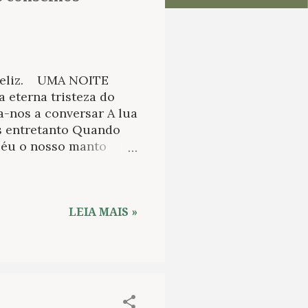
a feliz. UMA NOITE
 eterna tristeza do
a-nos a conversar A lua
s entretanto Quando
o céu o nosso manto A
 e à terra fosse
o vinho brotaria de uma
s as virtudes do vinho
ês copos conquistamos
LEIA MAIS »
mão NAS MARGENS DO
asa bêbado Mesmo que
pedir dinheiro
ade...