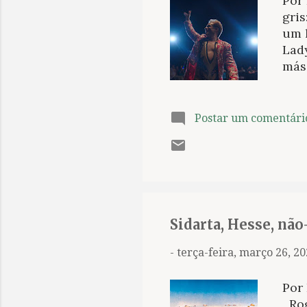
Por
gris
um 
Lady
másc
liv
Saú
vil
Postar um comentári
nov
foss
tel
Kas
per
próx
Sidarta, Hesse, não
-
terça-feira, março 26, 2
Por 
Rog