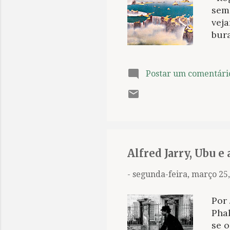
sem
veja
bura
dife
pen
enu
Postar um comentári
obse
este
pro
desc
pen
pacif
Alfred Jarry, Ubu e 
-
segunda-feira, março 25
Por 
Pha
se o