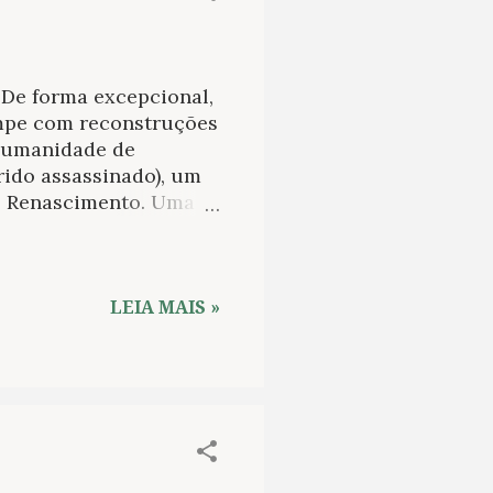
De forma excepcional,
ompe com reconstruções
 humanidade de
rido assassinado), um
no Renascimento. Uma
 e historiadores
as a Lucrécia. De forma
a Dario Fo rompe com
revela toda a
LEIA MAIS »
her perversa e
er, sua inteligência,
nio das cortes
 entre os pontífices,