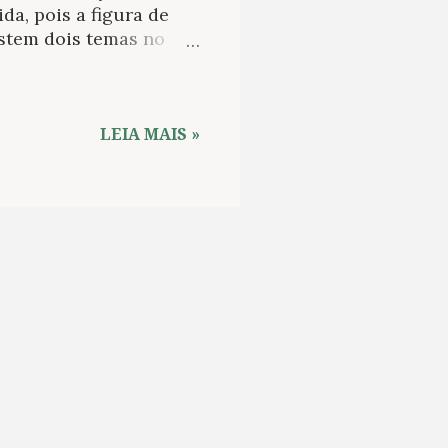
a, pois a figura de
istem dois temas no
a obra: por um lado o
a”. Ambas as questões
ela figura ridícula do
-Frédéric Hébert. O
LEIA MAIS »
s que nunca devam
ara os alunos.
como tendo uma única
tro de pedra. Por