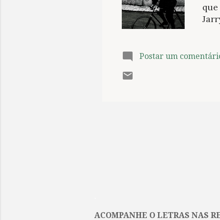
que
Jar
pens
grot
são
Postar um comentári
prof
sim
cert
Com
orel
gera
.
ACOMPANHE O LETRAS NAS RE