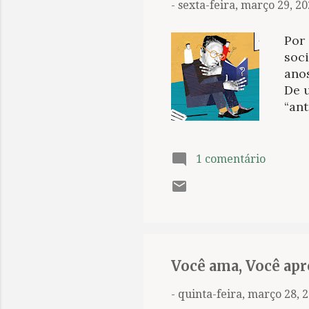
-
sexta-feira, março 29, 2
Por
soci
anos
De 
“ant
digi
con
o pr
1 comentário
com
mín
com 
crít
atua
rest
Você ama, Você ap
-
quinta-feira, março 28, 