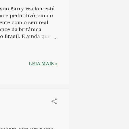
son Barry Walker está
m e pedir divórcio do
ente com o seu real
ance da britânica
 Brasil. E ainda que a
se homem tem para
a exteriorização do
 de vida ainda
es. Ao seu lado está
LEIA MAIS »
ravam em Antígua, no
s de um casamento
, ao seu lado também
da juventude até o ano