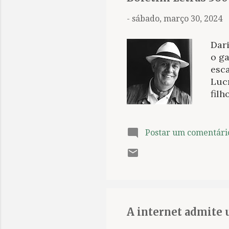
-
sábado, março 30, 2024
Dar
o g
esc
Luc
filh
vida
tent
exc
Postar um comentári
rec
hum
ince
sua 
rena
seu 
A internet admite u