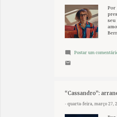
Por
pres
seu
amor
Bern
alc
goza
que
Postar um comentári
apr
Car
Car
con
está
de 2
“Cassandro”: arran
-
quarta-feira, março 27, 