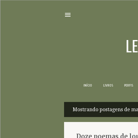
L
INÍCIO
LIVROS
PERFIS
Mostrando postagens de ma
P
o
s
Doze poemas de lou