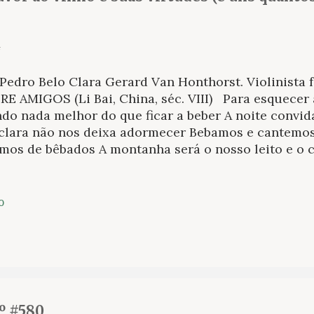
 Pedro Belo Clara Gerard Van Honthorst. Violinist
E AMIGOS (Li Bai, China, séc. VIII) Para esquecer a
o nada melhor do que ficar a beber A noite convid
 clara não nos deixa adormecer Bebamos e cantemo
rmos de bêbados A montanha será o nosso leito e 
ELA DO VINHO 1 (Li Bai, China, séc. VIII) Se ao céu
ferente Não haveria no céu a estrela do vinho nem 
cente Amá-lo é pois digno dos deuses Incomparávei
o
o ou terno como os homens e o seu coração Com tr
elicidade Mais três copos: temos o universo na 
 (Du Fu, China, séc. VIII) Todos os dias chego a c
a isso tenha de empenhar alguma peça de roupa ou 
restado Poucos homens lograram atingir a minha id
º #580