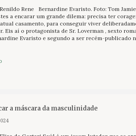
 Renildo Rene Bernardine Evaristo. Foto: Tom Jamie
tes a encarar um grande dilema: precisa ter corage
 atual casamento, para conseguir viver deliberadam
. Eis aí o protagonista de Sr. Loverman , sexto rom
ardine Evaristo e segundo a ser recém-publicado no
unha do título já demonstre a destreza com que es
r do sentimento amoroso, o “sr.” também é a própri
 encontramos aqui: um senhor de mais de um século
o
endendo as consequências de (não) viver suas paixõ
mel, esposa que conheceu na juventude quando mo
ibe, com quem teve duas filhas e um neto, herdeiro
vencional esperado para aquela sociedade. Contudo
, ou melhor, sempre esteve, Morris, que sobreviveu 
010 como fiel amante e confiden...
car a máscara da masculinidade
2024