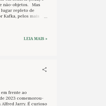
e não-objetos. Mas
 lugar repleto de
r Kafka, pelos mais
os na esteira do
m plano de desordem
o século. Como
mian (1919) e O lobo da
LEIA MAIS »
já bastante falado nas
são contínua-
ntinuada que incito a
ãs, morto na Suíça,
 em frente ao
o de 2023 comemorou-
Alfred Jarry. É curioso