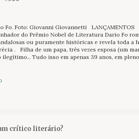
io Fo. Foto: Giovanni Giovannetti LANÇAMENTOS 
anhador do Prêmio Nobel de Literatura Dario Fo r
andalosas ou puramente históricas e revela toda a
récia . Filha de um papa, três vezes esposa (um ma
o ilegítimo... Tudo isso em apenas 39 anos, em ple
 incrível, digna de ser contada. Escritores, filósofos
aram; séries de televisão de sucesso foram dedicad
epcional, o ganhador do Prêmio Nobel de Literatur
o
onstruções escandalosas ou puramente históricas e 
anidade de Lucrécia, libertando-a do clichê de mul
stuosa e enfatizando diversos aspectos de seu carát
cultura e sua generosidade. Neste livro está o fascí
scentistas com o Papa Alexandre VI, o mais corrupto
diabólico irmão César, assim...
m crítico literário?