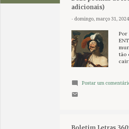
t
adicionais)
a
g
-
domingo, março 31, 2024
e
n
Por
s
ENTR
mund
tão
cai
ESTR
indi
nas
Postar um comentári
Pur
a f
RIO
par
emp
Boletim Letras 360