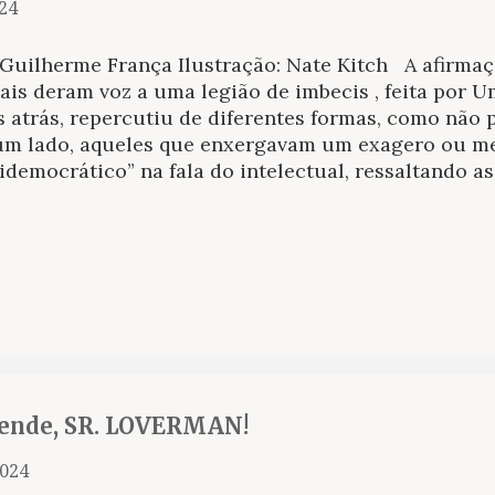
024
 Guilherme França Ilustração: Nate Kitch A afirmaç
ais deram voz a uma legião de imbecis , feita por 
 atrás, repercutiu de diferentes formas, como não p
um lado, aqueles que enxergavam um exagero ou 
idemocrático” na fala do intelectual, ressaltando a
tal, em que vozes antes ignoradas podiam se manife
trário, houve os que concordaram expressamente co
ejuízo advindo dessa “democracia digital”, em que
entar até mesmo sobre aquele tema que jamais rea
imo. O debate se mostra cada vez mais atual e inte
o avanço das ferramentas virtuais disponíveis, e p
ica literária — numa investigação sobre a forma pel
lmente. Se décadas atrás os comentários a respeito
ritos às colunas do...
rende, SR. LOVERMAN!
2024