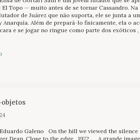
 Elisa de Gortari Saúl é um jovem lutador que se 
: El Topo — muito antes de se tornar Cassandro. Na 
lutador de Juárez que não suporta, ele se junta a 
 Anarquía. Além de prepará-lo fisicamente, ela o a
ara e se jogar no ringue como parte dos exóticos ,
re que o público rejeita como afeminados e que fu
l sabe muito bem: o problema é que os exóticos nun
ões numa cultura machista. Não é fácil ser um jove
o
enta e na fronteira, mas Saúl quer abrir caminho n
e uma metáfora do ringue. Cresceu assistindo luta 
enovelas com a mãe. Precisamente, uma telenovela
sandra lhe dá inspiração para um nome artístico. S
sonagem com o qual conquistará um lugar na luta l
imas apresentações, ...
-objetos
024
Eduardo Galeno On the hill we viewed the silence of
er Dean. Close to the edge , 1972 . A grande image