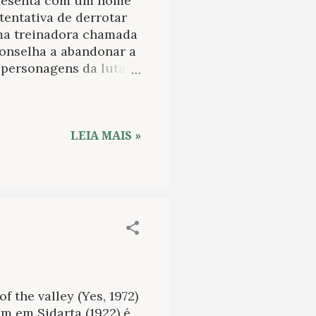
apresenta com um nome
tentativa de derrotar
uma treinadora chamada
conselha a abandonar a
 personagens da luta
ncionam como trupes.
ca vencem. Eles são
m homossexual nos anos
o mundo como se este
LEIA MAIS »
livre com o pai e
 venezuelana chamada
ó então Saúl concebe o
ivre. Numa das
 the valley (Yes, 1972)
m em Sidarta (1922) é