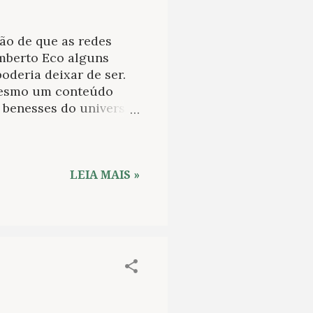
ão de que as redes
Umberto Eco alguns
oderia deixar de ser.
mesmo um conteúdo
s benesses do universo
star; em sentido
m a frase, destacando
 qualquer pessoa pode
lizou sequer um estudo
LEIA MAIS »
ressante, ainda mais
ode ser aplicado à
a qual essa é exercida
 da literatura ficavam