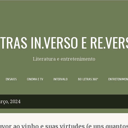
Pular para o conteúdo principal
ETRAS IN.VERSO E RE.VER
Literatura e entretenimento
ENSAIOS
CINEMA E TV
INTERVALO
BO LETRAS 360º
ENTRETENIME
rço, 2024
vor ao vinho e suas virtudes (e uns quanto