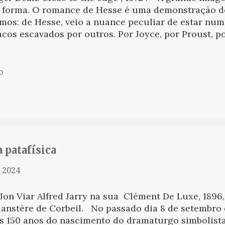
 forma. O romance de Hesse é uma demonstração d
mos: de Hesse, veio a nuance peculiar de estar num
cos escavados por outros. Por Joyce, por Proust, po
rentes discursos (mas falantes do mesmo ) imbricad
samento literário. Ali, onde nutria certa ordem nu
nciativa, também elevou seus passos nas brenhas d
o
rvação, talvez possamos caracterizar o autor de De
pe (1927) não em contramão ao aspecto prometeico, 
priedades da escritura pós-iluminista, mas em deci
ontínua. É, aliás, em relação à descontinuidade co
sar: de que modo um homem nascido em terras alem
i...
a patafísica
, 2024
Jon Viar Alfred Jarry na sua Clément De Luxe, 1896,
lanstère de Corbeil. No passado dia 8 de setembr
s 150 anos do nascimento do dramaturgo simbolista 