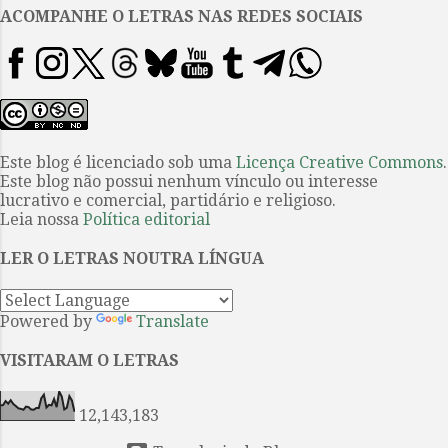
de ficção no ano seguinte, tornou
ACOMPANHE O LETRAS NAS REDES SOCIAIS
Lee uma celebridade das letras,
um papel que para ela sempre foi
opressivo e nunca aprendeu a
conviver com ele. “Nunca esperei
qualquer tipo de sucesso com O
sol é para todos ”, disse numa
Este blog é licenciado sob uma
Licença Creative Commons
.
Este blog não possui nenhum vínculo ou interesse
entrevista de rádio em 1964. “Eu
lucrativo e comercial, partidário e religioso.
esperava por uma morte rápida
Leia nossa
Política editorial
vinda pelas mãos dos leitores,
embora, ao mesmo tempo eu
LER O LETRAS NOUTRA LÍNGUA
meio que esperava que alguém
poderia go...
Powered by
Translate
VISITARAM O LETRAS
12,143,183