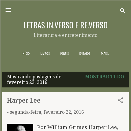
Pular para o conteúdo principal
LETRAS IN.VERSO E RE.VERSO
Literatura e entretenimento
INÍCIO
LIVROS
PERFIS
ENSAIOS
MAIS…
Mostrando postagens de
MOSTRAR TUDO
P
fevereiro 22, 2016
o
s
Harper Lee
t
-
segunda-feira, fevereiro 22, 2016
a
g
Por William Grimes Harper Lee,
e