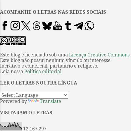
.
desça ladeira abaixo. Se isso foi,
noutras palavras, o que buscaram
ACOMPANHE O LETRAS NAS REDES SOCIAIS
tanto os contistas, por essas
breves constatações, vê-se que
estamos, sim, diante de um
mestre no gênero. Agora, não
quer isso dizer que o autor não
tenha produzido matérias que
Este blog é licenciado sob uma
Licença Creative Commons
.
Este blog não possui nenhum vínculo ou interesse
estão para o drama humano; não.
lucrativo e comercial, partidário e religioso.
Um desses trabalhos é o conto
Leia nossa
Política editorial
“Kashtanka”. Tratado por alguns
como um conto infantojuvenil, o
LER O LETRAS NOUTRA LÍNGUA
texto foi publicado pela prim...
Powered by
Translate
VISITARAM O LETRAS
12,167,297