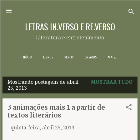
Pular para o conteúdo principal
LETRAS IN.VERSO E RE.VERSO
Literatura e entretenimento
INÍCIO
LIVROS
PERFIS
ENSAIOS
MAIS…
Mostrando postagens de abril
MOSTRAR TUDO
P
25, 2013
o
s
3 animações mais 1 a partir de
t
textos literários
a
-
quinta-feira, abril 25, 2013
g
e