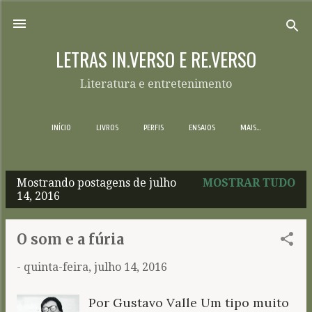
Pular para o conteúdo principal
LETRAS IN.VERSO E RE.VERSO
Literatura e entretenimento
INÍCIO
LIVROS
PERFIS
ENSAIOS
MAIS…
Mostrando postagens de julho
MOSTRAR TUDO
P
14, 2016
o
s
O som e a fúria
t
-
quinta-feira, julho 14, 2016
a
g
Por Gustavo Valle Um tipo muito
e