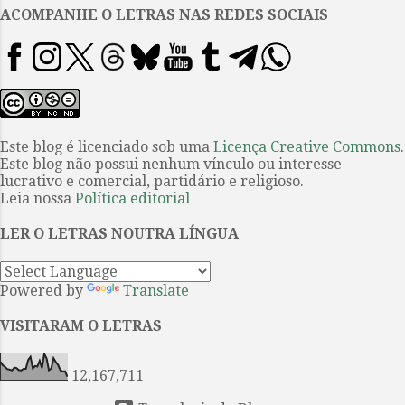
alucinada, com suas paisagens de
ACOMPANHE O LETRAS NAS REDES SOCIAIS
uma Bogotá desfocada em
technicolor, fizeram de Rafael
Chaparro Madiedo, e seu
romance Ópio nas nuvens
(tradução livre para Opio en las
nubes ), um autor cultuado na
Este blog é licenciado sob uma
Licença Creative Commons
.
Este blog não possui nenhum vínculo ou interesse
Colômbia, o que quer dizer um
lucrativo e comercial, partidário e religioso.
autor oculto durante muitos
Leia nossa
Política editorial
anos, essa raça de escritores cuja
obra e vida parecem sempre
LER O LETRAS NOUTRA LÍNGUA
cruzadas por um destino
prematuro, trágico e angelical.
Powered by
Translate
Andrés...
VISITARAM O LETRAS
12,167,711