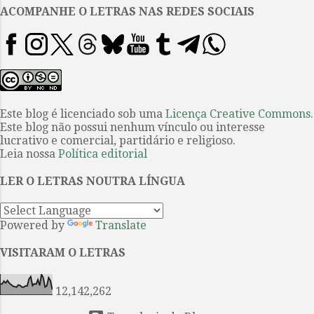
três livros dos mais recentes do
ACOMPANHE O LETRAS NAS REDES SOCIAIS
poeta Adonis . Ode à errância é
o título que o próprio autor
sugeriu para este volume da
edição brasileira que reúne três
das suas produções mais
recentes: Concerto Alquds (2012),
Este blog é licenciado sob uma
Licença Creative Commons
.
Este blog não possui nenhum vínculo ou interesse
Zócalo (2014) e Osmanthus (2019).
lucrativo e comercial, partidário e religioso.
Os livros formam uma ode
Leia nossa
Política editorial
contínua à errância; tal como
sugere os títulos, o poeta vaga
LER O LETRAS NOUTRA LÍNGUA
por Alquds (Jerusalém), pela
Cidade do Méxic...
Powered by
Translate
VISITARAM O LETRAS
12,142,262