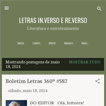
Pular para o conteúdo principal
LETRAS IN.VERSO E RE.VERSO
Literatura e entretenimento
INÍCIO
LIVROS
PERFIS
ENSAIOS
MAIS…
Mostrando postagens de maio
MOSTRAR TUDO
P
18, 2024
o
s
Boletim Letras 360º #587
t
-
sábado, maio 18, 2024
a
g
DO EDITOR Olá, leitores!
e