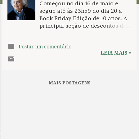
Começou no dia 16 de maio e
n
segue até às 23h59 do dia 20 a
s
Book Friday Edição de 10 anos. A
principal seção de descontos da
Amazon oferece livros com até
80% Off. Em nossa conta no
Postar um comentário
Twitter , é possível encontrar
LEIA MAIS »
algumas triagens com a
recomendação de títulos que
estão com desconto aproveitável
na promoção. Para estas e
MAIS POSTAGENS
outras aquisições que desejar, é
possível utilizar nosso link . Vem
uma pequena ajuda para o blog
sem que você pague nada mais
por isso. Um bom final de
semana a todos! Adonis. Foto:
Leonardo Cendamo.
.
LANÇAMENTOS Antologia reúne