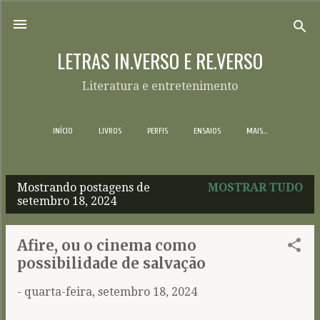
Pular para o conteúdo principal
LETRAS IN.VERSO E RE.VERSO
Literatura e entretenimento
INÍCIO
LIVROS
PERFIS
ENSAIOS
MAIS…
Mostrando postagens de
MOSTRAR TUDO
P
setembro 18, 2024
o
s
Afire, ou o cinema como
t
possibilidade de salvação
a
-
quarta-feira, setembro 18, 2024
g
e