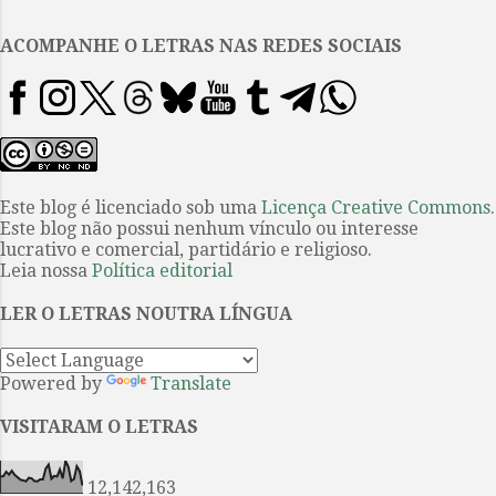
.
atualidade; Barbara (2012) e
Phoenix (2014), que junto com
ACOMPANHE O LETRAS NAS REDES SOCIAIS
Transit compõem uma trilogia
sobre o amor esmagado pela
história, mantêm um diálogo com
o Novo Cinema Alemão e sua
radicalidade, enquanto Undine
(2020) é uma fábula romântica
Este blog é licenciado sob uma
Licença Creative Commons
.
Este blog não possui nenhum vínculo ou interesse
entre um humano e um criatura
lucrativo e comercial, partidário e religioso.
aquática, embora não tenha
Leia nossa
Política editorial
efeitos especiais e se distraia
refletindo sobre a história de
LER O LETRAS NOUTRA LÍNGUA
Berlim. Em Afire (2023), filme m...
Powered by
Translate
VISITARAM O LETRAS
12,142,163