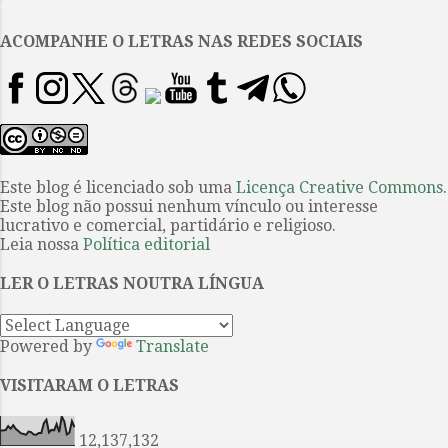
.
escritor: escutar a refus , fazer a
révolution A primeira coisa que
ACOMPANHE O LETRAS NAS REDES SOCIAIS
deve ser destacada é que, se
ambas as noções — recusa e
revolução — são centrais no
pensamento de M. Blanchot, não é
tanto porque caracterizam sua
posição política — também —
Este blog é licenciado sob uma
Licença Creative Commons
.
Este blog não possui nenhum vínculo ou interesse
porém, sobretudo, porque
lucrativo e comercial, partidário e religioso.
definem o que, segundo ele,
Leia nossa
Política editorial
determina a exigência ético-
política de toda atividade
LER O LETRAS NOUTRA LÍNGUA
literária crítica: a literatura como
o espaço situado no...
Powered by
Translate
VISITARAM O LETRAS
12,137,132