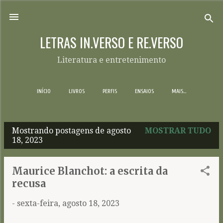
Pular para o conteúdo principal
LETRAS IN.VERSO E RE.VERSO
Literatura e entretenimento
INÍCIO
LIVROS
PERFIS
ENSAIOS
MAIS…
Mostrando postagens de agosto
MOSTRAR TUDO
P
18, 2023
o
s
Maurice Blanchot: a escrita da
t
recusa
a
-
sexta-feira, agosto 18, 2023
g
e