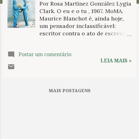
Por Rosa Martínez González Lygia
n
Clark. O eu e o tu , 1967. MoMA.
s
Maurice Blanchot é, ainda hoje,
um pensador inclassificável:
escritor contra o ato de escrever,
pensador contra a instituição da
Filosofia, suas propostas tanto no
Postar um comentário
âmbito da teoria literária quanto
LEIA MAIS »
no da especulação filosófica
parecem resistir, dada sua
aparente obscuridade, à
compreensão da cultura
MAIS POSTAGENS
normativa. Ao longo destas
linhas, tentaremos fornecer
algumas sugestões acerca de
duas noções centrais que
perpassam toda a obra de M.
Blanchot: os conceitos de refus e
de révolution . A nova tarefa do