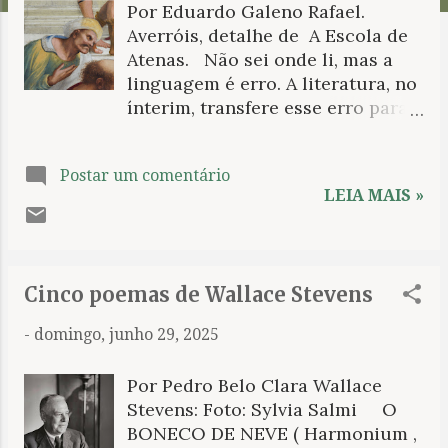
Por Eduardo Galeno Rafael.
n
Averróis, detalhe de A Escola de
s
Atenas. Não sei onde li, mas a
linguagem é erro. A literatura, no
ínterim, transfere esse erro para a
ponta de um determinado
discurso. Ela consiste em dizer,
Postar um comentário
não falar, montar, deslocar, não
LEIA MAIS »
transmitir. É o que se apresenta
como discurso total. No ângulo
pretendido ou sugerido por ela (a
estrangeira nas palavras de
Cinco poemas de Wallace Stevens
Foucault), há a passagem da letra
ao literário. Mas onde
-
domingo, junho 29, 2025
exatamente? Como é possível a
determinação ou, melhor, a
Por Pedro Belo Clara Wallace
exclusão? O que faz as palavras
Stevens: Foto: Sylvia Salmi O
tragédia e comédia serem o que
BONECO DE NEVE ( Harmonium ,
são e representarem do jeito que