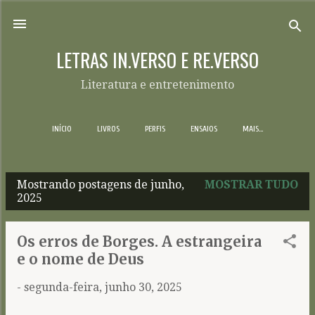
Pular para o conteúdo principal
LETRAS IN.VERSO E RE.VERSO
Literatura e entretenimento
INÍCIO
LIVROS
PERFIS
ENSAIOS
MAIS…
Mostrando postagens de junho,
MOSTRAR TUDO
P
2025
o
s
Os erros de Borges. A estrangeira
t
e o nome de Deus
a
-
segunda-feira, junho 30, 2025
g
e