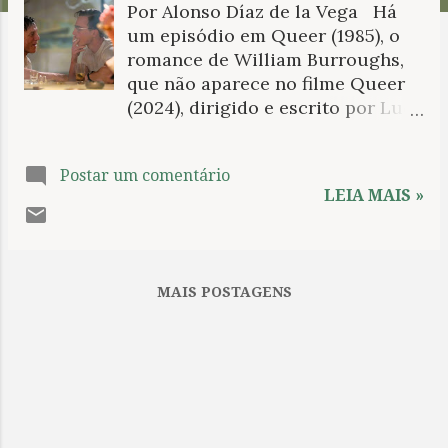
Por Alonso Díaz de la Vega Há
n
um episódio em Queer (1985), o
s
romance de William Burroughs,
que não aparece no filme Queer
(2024), dirigido e escrito por Luca
Guadagnino: William Lee, o alter
ego do romancista psiconauta,
Postar um comentário
acaba de ser ignorado pelo objeto
LEIA MAIS »
de seu desejo, Gene Allerton, em
um bar na Cidade do México. Lee,
que costuma atrair a atenção dos
outros por meio do que chama de
MAIS POSTAGENS
rotinas — narrativas grotescas e
oníricas de coisas que podem ou
não ter acontecido com ele — é
deixado sozinho, e mesmo assim
ainda insiste em fazer um
pequeno espetáculo ao ver que
um trabalhador pegou um rato