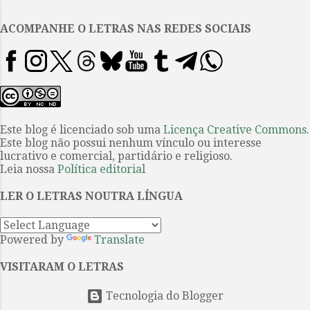
.
pelo rabo: carregado com várias
cartelas de benzedrina e sua
ACOMPANHE O LETRAS NAS REDES SOCIAIS
pistola com balas calibre .22, Lee
atira na pequena cabeça do
prisioneiro. Para o professor
Oliver Harris, especialista em
literatura Beat, esse episódio
demonstra que, durante a
Este blog é licenciado sob uma
Licença Creative Commons
.
Este blog não possui nenhum vínculo ou interesse
composição de sua obra,
lucrativo e comercial, partidário e religioso.
Burroughs pensava na morte
Leia nossa
Política editorial
supostamente acidental de sua
esposa Joan Vollmer, ocorrida em
LER O LETRAS NOUTRA LÍNGUA
1951 na Cidade do México. O pró...
Powered by
Translate
VISITARAM O LETRAS
Tecnologia do Blogger