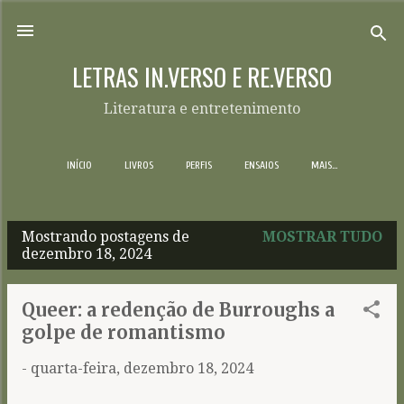
Pular para o conteúdo principal
LETRAS IN.VERSO E RE.VERSO
Literatura e entretenimento
INÍCIO
LIVROS
PERFIS
ENSAIOS
MAIS…
Mostrando postagens de
MOSTRAR TUDO
P
dezembro 18, 2024
o
s
Queer: a redenção de Burroughs a
t
golpe de romantismo
a
-
quarta-feira, dezembro 18, 2024
g
e