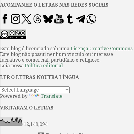
ganhassem o prêmio literário
ACOMPANHE O LETRAS NAS REDES SOCIAIS
mais famoso do planeta. Não
esquecia a antiga relação entre
poesia e música, evidente na
canção, gênero poético
onipresente na
contemporaneidade; nem a
Este blog é licenciado sob uma
Licença Creative Commons
.
Este blog não possui nenhum vínculo ou interesse
dificuldade de estabelecer os
lucrativo e comercial, partidário e religioso.
critérios de autoridade que
Leia nossa
Política editorial
legitimam ou não um
determinado discurso como
LER O LETRAS NOUTRA LÍNGUA
literário. A rigor, Dylan é um
poeta que canta ou, se preferir,
Powered by
Translate
um músico que escreve poesia.
Além disso, sua capacidad...
VISITARAM O LETRAS
12,149,094