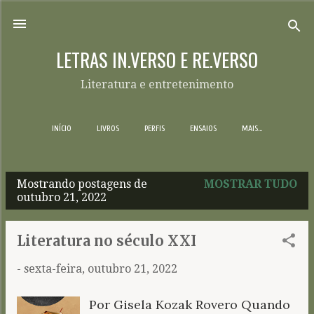
Pular para o conteúdo principal
LETRAS IN.VERSO E RE.VERSO
Literatura e entretenimento
INÍCIO
LIVROS
PERFIS
ENSAIOS
MAIS…
Mostrando postagens de
MOSTRAR TUDO
P
outubro 21, 2022
o
s
Literatura no século XXI
t
-
sexta-feira, outubro 21, 2022
a
g
Por Gisela Kozak Rovero Quando
e