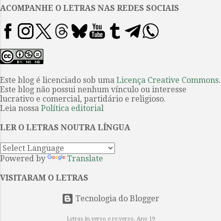
apoio ao nosso trabalho! James
ACOMPANHE O LETRAS NAS REDES SOCIAIS
Joyce visto por Robert Motherwell
para uma edição de Ulysses de
1988. Para marcar o centenário do
romance, a Companhia das Letras
publica nova edição do clássico
com as ilustrações
Este blog é licenciado sob uma
Licença Creative Commons
.
Este blog não possui nenhum vínculo ou interesse
de Motherwell. LANÇAMENTOS
lucrativo e comercial, partidário e religioso.
E, por falar na editora Pontoedita,
Leia nossa
Política editorial
a casa disponibilizou a pré-venda
do sexto livro no seu catál...
LER O LETRAS NOUTRA LÍNGUA
Powered by
Translate
VISITARAM O LETRAS
Tecnologia do Blogger
Letras in.verso e re.verso. Ano 19