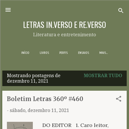
Pular para o conteúdo principal
LETRAS IN.VERSO E RE.VERSO
Literatura e entretenimento
INÍCIO
LIVROS
PERFIS
ENSAIOS
MAIS…
Mostrando postagens de
MOSTRAR TUDO
P
dezembro 11, 2021
o
s
Boletim Letras 360º #460
t
-
sábado, dezembro 11, 2021
a
g
DO EDITOR 1. Caro leitor,
e