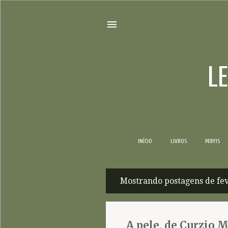
L
INÍCIO
LIVROS
PERFIS
Mostrando postagens de fev
P
o
s
A pele, de Curzio 