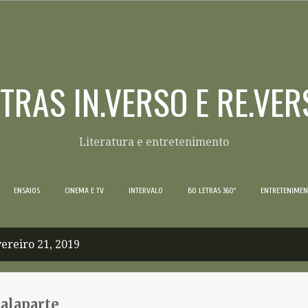
Pular para o conteúdo principal
ETRAS IN.VERSO E RE.VER
Literatura e entretenimento
ENSAIOS
CINEMA E TV
INTERVALO
BO LETRAS 360º
ENTRETENIME
ereiro 21, 2019
Malaparte