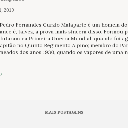
1, 2019
 Pedro Fernandes Curzio Malaparte é um homem do 
nce é, talvez, a prova mais sincera disso. Formou 
 lutaram na Primeira Guerra Mundial, quando foi ag
capitão no Quinto Regimento Alpino; membro do Par
 meados dos anos 1930, quando os vapores de uma 
e a Itália. Foi nessa ocasião que escreveu vários ar
ra Mussolini e Adolfo Hitler, o que levou ao exílio 
ri por cinco anos, entre 1933 e 1938; depois disso, a
o
es e nesse mesmo período que cobre quase uma déc
truiu uma casa na Ilha de Capri que serviu de rece
rtantes no fim do segundo conflito. A título apenas
 casa cenário de Le Mépris , de Jean-Luc Godard, f
gitte Bardot e Fritz Lang e baseado no romance de
MAIS POSTAGENS
via. A pele...