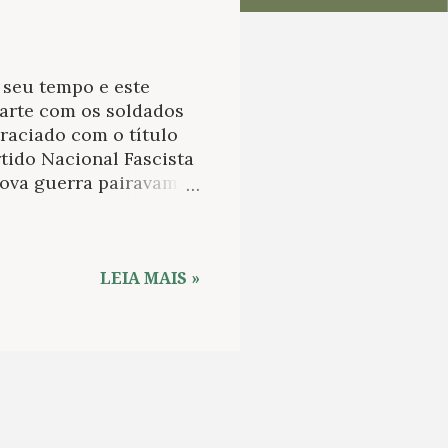
seu tempo e este
parte com os soldados
raciado com o título
tido Nacional Fascista
nova guerra pairavam
tigos voltando-se
forçado na ilha de
inda foi preso várias
ada da sua vida
LEIA MAIS »
pção a várias figuras
 de curiosidade, foi
ilme em que estrelaram
 mesmo nome de Alberto