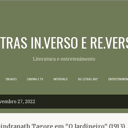
Pular para o conteúdo principal
ETRAS IN.VERSO E RE.VER
Literatura e entretenimento
ENSAIOS
CINEMA E TV
INTERVALO
BO LETRAS 360º
ENTRETENIME
vembro 27, 2022
indranath Tagore em “O Jardineiro” (1913)