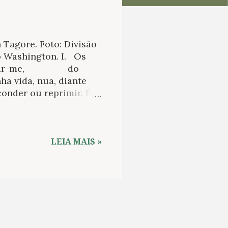
 Tagore. Foto: Divisão
o Washington. I. Os
 decifrar-me, do
a vida, nua, diante
der ou reprimir. É
dra preciosa, quebrá-
ia no teu pescoço;
-la-ia pelo caule,
 ...
LEIA MAIS »