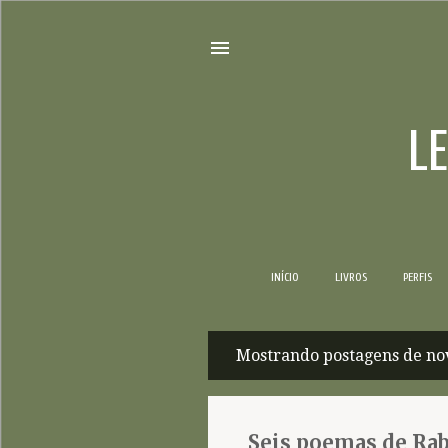
L
INÍCIO
LIVROS
PERFIS
Mostrando postagens de no
P
o
s
Seis poemas de Rab