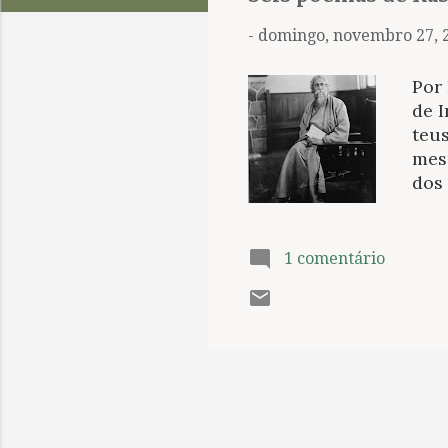
t
a
-
domingo, novembro 27, 
g
e
Por 
n
de 
teu
s
mes
dos
por
la-
Se a
1 comentário
col