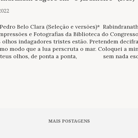
2022
Pedro Belo Clara (Seleção e versões)* Rabindranath
Impressões e Fotografias da Biblioteca do Congress
s olhos indagadores tristes estão. Pretendem
mo modo que a lua perscruta o mar. Coloquei a minh
 teus olhos, de ponta a ponta, sem nada escon
 isso que não me conheces. Se apenas fosse uma pe
ia em cem pedaços, unindo-os num fio que por
penas fosse uma flor, redonda, pequena e doce, pegá
ocando-a em teus cabelos. Mas é um coração,
MAIS POSTAGENS