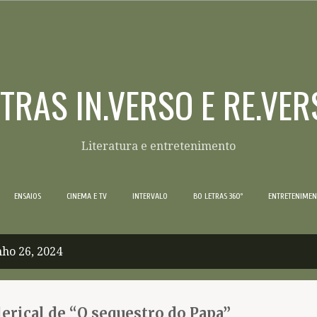
Pular para o conteúdo principal
ETRAS IN.VERSO E RE.VER
Literatura e entretenimento
ENSAIOS
CINEMA E TV
INTERVALO
BO LETRAS 360º
ENTRETENIME
ho 26, 2024
erical de “O sequestro do Papa”