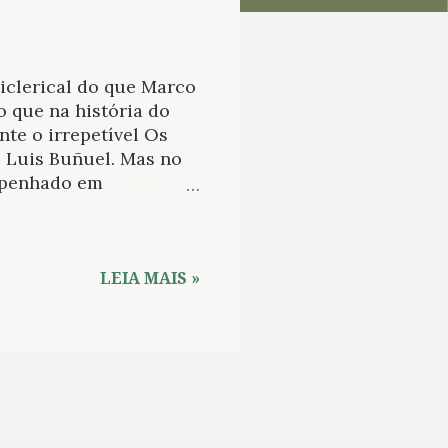
iclerical do que Marco
o que na história do
te o irrepetível Os
e Luis Buñuel. Mas no
mpenhado em
 excessos, enquanto no
o deixaram de ter um
ue conhece os dogmas
 graça. Além disso, se
LEIA MAIS »
tar enojado com o
inematográfica cristã
clericalismo radical,
 Doña Perfecta (1950),