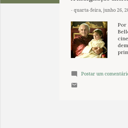
t
a
-
quarta-feira, junho 26, 
g
e
Por 
n
Bell
cine
s
demô
pri
esca
cin
cer
Postar um comentári
cat
alg
cine
mai
deve
bas