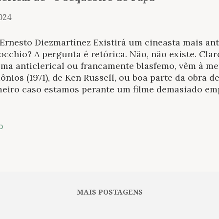
2024
Ernesto Diezmartínez Existirá um cineasta mais ant
occhio? A pergunta é retórica. Não, não existe. Clar
ma anticlerical ou francamente blasfemo, vêm à men
nios (1971), de Ken Russell, ou boa parte da obra d
meiro caso estamos perante um filme demasiado e
ndalizar para acertar no alvo preciso entre tantos
ema de Buñuel as suas provocações e blasfêmias nã
to grau de cumplicidade lúdica. Somente alguém q
o
ólicos pode zombar deles com tanta engenhosidade e
uém é verdadeiramente crente, poderá realmente es
asta que dirigiu Nazarin (1958), talvez a parábola c
s emocionante alguma vez feita? Se falamos de anti
mos referir-nos à obra-prima de Alejandro Galindo,
MAIS POSTAGENS
eada no romance homônim...