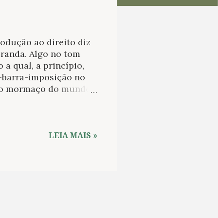
odução ao direito diz
iranda. Algo no tom
 a qual, a princípio,
o-barra-imposição no
 ao mormaço do mundo.
imento em 1892... morte
ado, vou lendo
formando um rastro de
elo tempo até a
LEIA MAIS »
eca, o que entra de luz
ando uma cortina que
o calor de fora. Posso
arguei durante a aula,