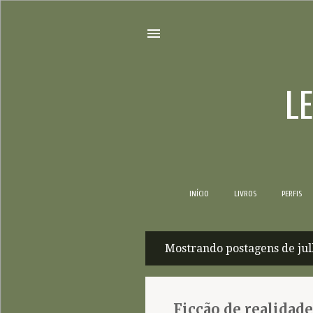
L
INÍCIO
LIVROS
PERFIS
Mostrando postagens de jul
P
o
s
Ficção de realidade