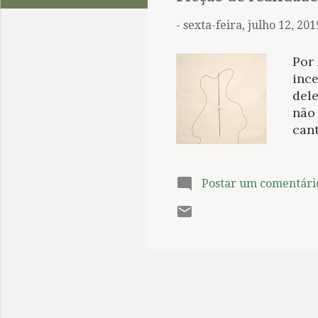
t
a
-
sexta-feira, julho 12, 201
g
e
Por 
n
inc
dele
s
não
can
As s
em 1
enq
Postar um comentári
que
meta
prec
me b
sen
refli