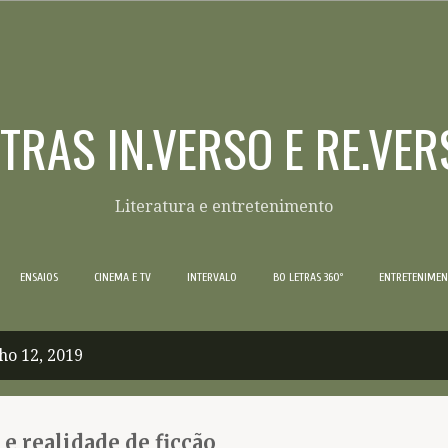
Pular para o conteúdo principal
ETRAS IN.VERSO E RE.VER
Literatura e entretenimento
ENSAIOS
CINEMA E TV
INTERVALO
BO LETRAS 360º
ENTRETENIME
ho 12, 2019
 e realidade de ficção