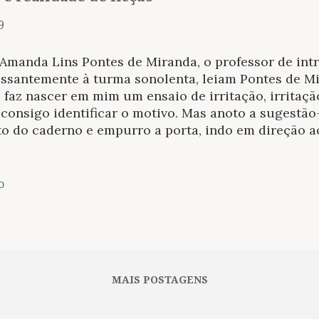
9
Amanda Lins Pontes de Miranda, o professor de intr
essantemente à turma sonolenta, leiam Pontes de M
 faz nascer em mim um ensaio de irritação, irritação
 consigo identificar o motivo. Mas anoto a sugestã
to do caderno e empurro a porta, indo em direção
alas de aula no verão nunca são convidativas. Nasc
979... escreveu diversos tratados sobre direito priv
uanto passo meus dedos pelas capas empoeiradas, 
o
 estive ali, marcando-me nos sumários já comidos p
de e nas contracapas quase inexistentes. Na bibliot
isa antes dançar pelos resquícios de poeira, form
anha de sol aos poucos e me convida, novamente, a
tar-me num banco e terminar de ler o romance que l
MAIS POSTAGENS
to. ...