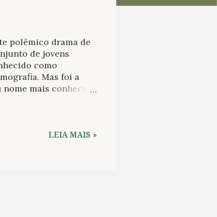
ste polêmico drama de
onjunto de jovens
onhecido como
mografia. Mas foi a
u nome mais conhecido
Paris , feito por
 de um casal, que
lminam em tragédia.
em que a comunhão
LEIA MAIS »
istingue da necessidade
 aniquilamento
s mecanismos de
 espectador seja
...