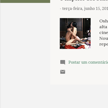
t
a
-
terça-feira, junho 15, 20
g
e
Osh
n
alta
cin
s
Nouv
rep
nos 
Bert
evo
Postar um comentári
Amo
entr
de u
atr
perv
expo