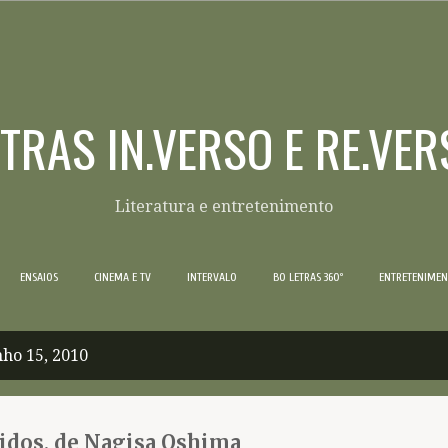
Pular para o conteúdo principal
ETRAS IN.VERSO E RE.VER
Literatura e entretenimento
ENSAIOS
CINEMA E TV
INTERVALO
BO LETRAS 360º
ENTRETENIME
ho 15, 2010
idos, de Nagisa Oshima