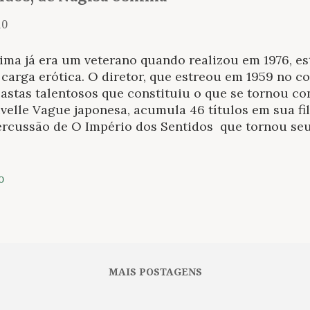
10
ima já era um veterano quando realizou em 1976, e
 carga erótica. O diretor, que estreou em 1959 no c
eastas talentosos que constituiu o que se tornou c
elle Vague japonesa, acumula 46 títulos em sua fil
ercussão de O Império dos Sentidos que tornou se
países ocidentais. Na esteira de O Último Tango em 
olucci em 1972, Oshima narra os encontros sexuais
lui do prazer a jogos de poder e dominação que cu
o
r e destruição caminham acoplados até um ápice 
e os dois e o sentimento que os aproxima não se d
m ser destruído pelo outro. Sexo e morte, desejo e
avessam cada cena, numa espécie de ritual sobre o
ersão em que a questão moral é abolida para que o
MAIS POSTAGENS
sto a forças que não constam em seus hábitos visua