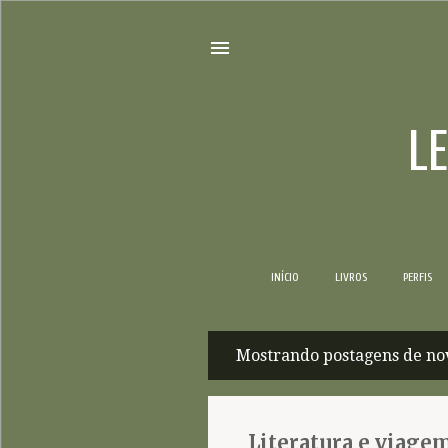
L
INÍCIO
LIVROS
PERFIS
Mostrando postagens de no
P
o
s
Literatura e viage