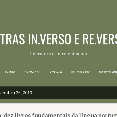
Pular para o conteúdo principal
ETRAS IN.VERSO E RE.VER
Literatura e entretenimento
ENSAIOS
CINEMA E TV
INTERVALO
BO LETRAS 360º
ENTRETENIME
vembro 26, 2013
m: dez livros fundamentais da língua portu