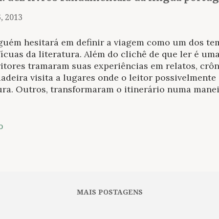
, 2013
guém hesitará em definir a viagem como um dos tem
ícuas da literatura. Além do clichê de que ler é uma
itores tramaram suas experiências em relatos, crô
adeira visita a lugares onde o leitor possivelmente 
ura. Outros, transformaram o itinerário numa mane
. Esta última possibilidade talvez seja a mais antiga
de clássico fundador da literatura ocidental é o qu
erói retornado da guerra em Tróia? Na literatura 
o
em adquire uma série de sentidos e representações
condicionou a criação dessa listinha. Sim, uma lit
dos textos fundadores esse tema (que se constitui
struturação da obra) não poderia ser alheia à sua u
ivelmente, na literatura vinda de Portugal esteja 
MAIS POSTAGENS
 o tratamento do ...