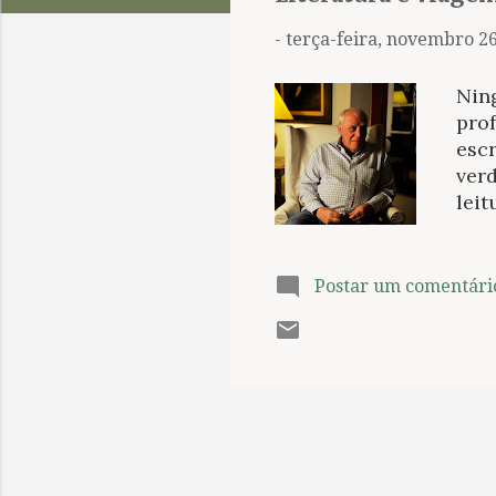
t
a
-
terça-feira, novembro 26
g
e
Nin
n
prof
escr
s
verd
leit
obra
gran
um h
Postar um comentári
viag
que 
um 
de e
Poss
para