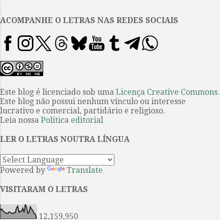
.
dispor. O primeiro me faz pensar
mais na questão de algo que
ACOMPANHE O LETRAS NAS REDES SOCIAIS
comecei a ver descrito no
conceito de vida nua, de Giorgio
Agamben. Longe de comparar o
que nós, seres privilegiados que
discutimos sobre a felicidade nos
tempos pós-pandemia em nossas
Este blog é licenciado sob uma
Licença Creative Commons
.
Este blog não possui nenhum vínculo ou interesse
lives diárias, com o que foi vivido
lucrativo e comercial, partidário e religioso.
em campos de concentração
Leia nossa
Política editorial
como os nazistas, penso que de
certa forma há uma analogia com
LER O LETRAS NOUTRA LÍNGUA
essa vida crua que se mostra
diariamente a nós e da...
Powered by
Translate
VISITARAM O LETRAS
12,159,950