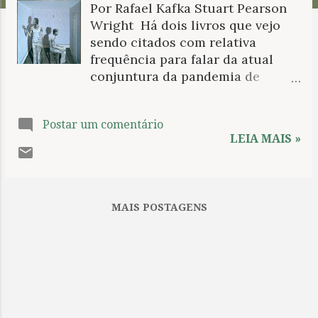
Por Rafael Kafka Stuart Pearson
n
Wright Há dois livros que vejo
s
sendo citados com relativa
frequência para falar da atual
conjuntura da pandemia de
Covid-19. A peste , de Albert
Camus, talvez seja a
Postar um comentário
rememoração mais realista por
LEIA MAIS »
abordar um clima existencial de
confinamento o qual lembra
demais o que atualmente
vivemos. Ensaio sobre a cegueira ,
MAIS POSTAGENS
de José Saramago, já cria uma
antítese interessante sobre como
a perda da visão permite uma
noção mais precisa do que é o ser
humano, do quanto de barbárie
há na leve superfície de
civilização que temos a nosso