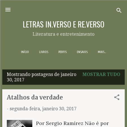
Pular para o conteúdo principal
LETRAS IN.VERSO E RE.VERSO
Literatura e entretenimento
INÍCIO
LIVROS
PERFIS
ENSAIOS
MAIS…
Mostrando postagens de janeiro
MOSTRAR TUDO
P
30, 2017
o
s
Atalhos da verdade
t
-
segunda-feira, janeiro 30, 2017
a
g
Por Sergio Ramírez Não é por
e