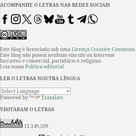
realidade, tão necessária à
ACOMPANHE O LETRAS NAS REDES SOCIAIS
literatura, foi também dos
conquistadores e cronistas da
conquista, e de muitos outros
geógrafos e cartógrafos,
exploradores e naturalistas que
penetraram o novo mundo. Suas
Este blog é licenciado sob uma
Licença Creative Commons
.
Este blog não possui nenhum vínculo ou interesse
histórias nasceram das fábulas e
lucrativo e comercial, partidário e religioso.
sagas da imaginação popular
Leia nossa
Política editorial
europeia, e se espalharam em
terras da América para passar a
LER O LETRAS NOUTRA LÍNGUA
ser parte de um imaginário
comum que foi ganhando
Powered by
Translate
prestígio com o passar dos
séculos...
VISITARAM O LETRAS
12,149,509