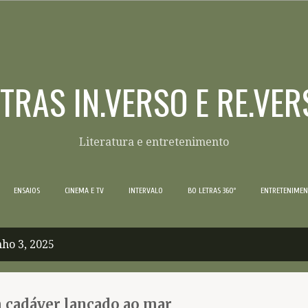
Pular para o conteúdo principal
ETRAS IN.VERSO E RE.VER
Literatura e entretenimento
ENSAIOS
CINEMA E TV
INTERVALO
BO LETRAS 360º
ENTRETENIME
ho 3, 2025
 cadáver lançado ao mar