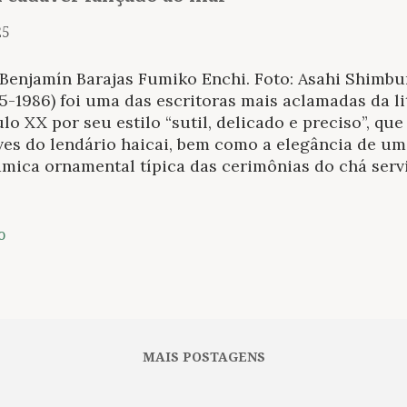
25
 Benjamín Barajas Fumiko Enchi. Foto: Asahi Shim
5-1986) foi uma das escritoras mais aclamadas da l
lo XX por seu estilo “sutil, delicado e preciso”, qu
ves do lendário haicai, bem como a elegância de um
âmica ornamental típica das cerimônias do chá ser
templativa e melancólica. Ela é autora de, entre o
 da espera (1957) Máscaras (1958) e Um conto da fal
eiro, trata da vida de uma família tradicional japo
o
i (1868-1912), auge do poder patriarcal, semelhante
almente nas culturas da Península Arábica. Nesse c
a de Tomo Shirakawa, uma esposa exemplar, abnegad
viço do arrogante e mulherengo Yukitomo Shirakawa,
tica imperial, treinado em artes marciais e um ca
MAIS POSTAGENS
ros do Partido Libe...