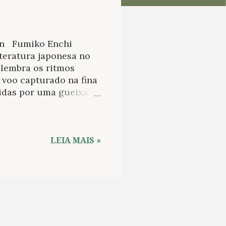
bun Fumiko Enchi
iteratura japonesa no
e lembra os ritmos
 voo capturado na fina
vidas por uma gueixa
utros romances, Os
sa fortuna (1965). No
nesa durante o período
 ao que ocorre
LEIA MAIS »
ontexto, transcorre a
a e submissa, a
 oficial da guarda
rrasco moderado dos