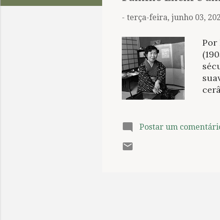
t
a
-
terça-feira, junho 03, 20
g
e
Por
n
(190
sécu
s
sua
cer
con
anos
prim
Postar um comentári
Meij
atu
vid
ser
polí
memb