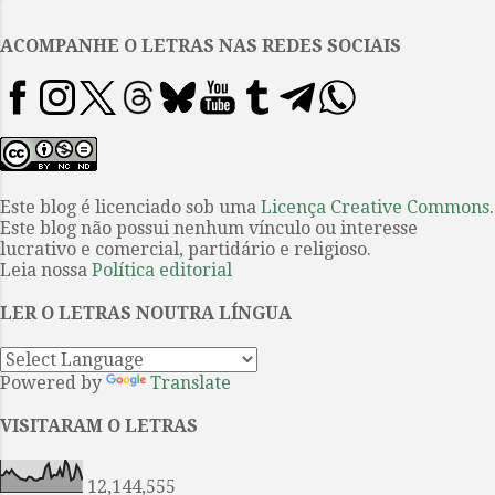
.
descobertas podiam conter, mais
que tudo, seus restos. Além disso,
ACOMPANHE O LETRAS NAS REDES SOCIAIS
se não coincidir os resultados
dessas pesquisas, cabe a
possibilidade de que os restos
mortais estejam numa outra
posição da igreja: sob um espaço
do templo erigido em 1673; é aí
Este blog é licenciado sob uma
Licença Creative Commons
.
Este blog não possui nenhum vínculo ou interesse
que se encontra o nicho de
lucrativo e comercial, partidário e religioso.
outras 36 criptas, três delas
Leia nossa
Política editorial
presumidamente vazias. Assim
mesmo, os restos poderiam
LER O LETRAS NOUTRA LÍNGUA
encontrar-se aos pés do altar da
Imaculada, no chão do convento
Powered by
Translate
que ...
VISITARAM O LETRAS
12,144,555