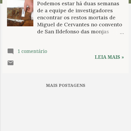
Podemos estar há duas semanas
n
de a equipe de investigadores
s
encontrar os restos mortais de
Miguel de Cervantes no convento
de San Ildefonso das monjas
Trinitárias de Madri. As
esperanças de culminar com
1 comentário
êxito as buscas se centram em
LEIA MAIS »
novos dados recentemente
encontrados. Em primeiro lugar,
as sepulturas descobertas esta
semana na cripta em número que
MAIS POSTAGENS
ultrapassa a quantidade de
espaços do gênero antes de
iniciar as buscas: seis. Depois, a
possível identidade desta câmara
subterrânea com a igreja
originária onde Cervantes foi
sepultado em 1616; as tumbas