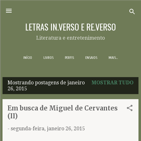
Pular para o conteúdo principal
LETRAS IN.VERSO E RE.VERSO
Literatura e entretenimento
INÍCIO
LIVROS
PERFIS
ENSAIOS
MAIS…
Mostrando postagens de janeiro
MOSTRAR TUDO
P
26, 2015
o
s
Em busca de Miguel de Cervantes
t
(II)
a
-
segunda-feira, janeiro 26, 2015
g
e