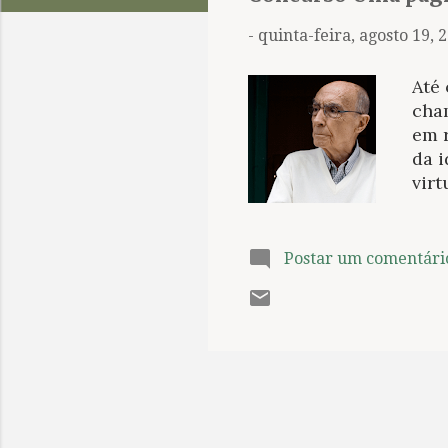
t
a
-
quinta-feira, agosto 19, 
g
e
Até 
n
cha
em 
s
da 
virt
dess
José
do I
Postar um comentári
out
Mai
text
sar
sobr
fich