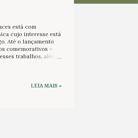
faces está com
ca cujo interesse está
go. Até o lançamento
hos comemorativos –
esses trabalhos, além
sticos do presente em
á ofertado por ocasião
rios, de 6 a 8 de
sa de Albuquerque
LEIA MAIS »
-se de um concurso de
rto somente a leitores
cipar com textos
ssados devem preencher