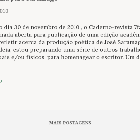
2010
o dia 30 de novembro de 2010 , o Caderno-revista 7
mada aberta para publicação de uma edição acadêmi
refletir acerca da produção poética de José Sarama
ideia, estou preparando uma série de outros trabal
uais e/ou físicos, para homenagear o escritor. Um d
a edição especial da 7faces , é o minicurso Diagnó
 Saramago, Chico Buarque e Jorge Reis-Sá, que ser
 Colóquio Nacional de Estudos Linguísticos e Literá
o
ubro de 2010, no Campus Avançado Profa. Maria Eli
a. Hoje, ponho em órbita mais uma novidade. Trata
os Uma página para Saramago . 1. O concurso é abe
amaguianos em língua portuguesa, que devem parti
e/para o escritor português. É gratuito; os intere
MAIS POSTAGENS
a de inscrição, redi...