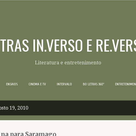
Pular para o conteúdo principal
ETRAS IN.VERSO E RE.VER
Literatura e entretenimento
ENSAIOS
CINEMA E TV
INTERVALO
BO LETRAS 360º
ENTRETENIME
sto 19, 2010
na para Saramago