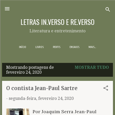
Pular para o conteúdo principal
LETRAS IN.VERSO E RE.VERSO
Literatura e entretenimento
INÍCIO
LIVROS
PERFIS
ENSAIOS
MAIS…
Mostrando postagens de
MOSTRAR TUDO
P
fevereiro 24, 2020
o
s
O contista Jean-Paul Sartre
t
-
segunda-feira, fevereiro 24, 2020
a
g
Por Joaquim Serra Jean-Paul
e