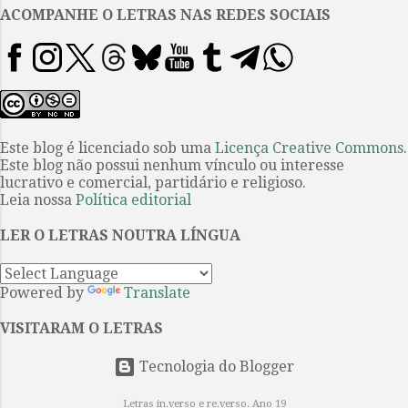
buscaria o apolínio ligado a um
ACOMPANHE O LETRAS NAS REDES SOCIAIS
todo mais ou menos coeso. Em “O
quarto”, dividido em duas partes,
o narrador segue primeiro o pai
que irá visitar a filha que mora
com o marido que está louco. O
narrador é contaminado por ele e
Este blog é licenciado sob uma
Licença Creative Commons
.
Este blog não possui nenhum vínculo ou interesse
por seus preconceitos e visão de
lucrativo e comercial, partidário e religioso.
mundo para, depois da visita
Leia nossa
Política editorial
frustrada do pai, permanecer com
a filha Ève e penetrar no...
LER O LETRAS NOUTRA LÍNGUA
Powered by
Translate
VISITARAM O LETRAS
Tecnologia do Blogger
Letras in.verso e re.verso. Ano 19