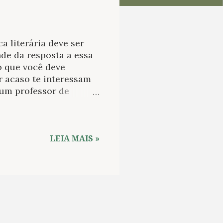
a literária deve ser
de da resposta a essa
o que você deve
r acaso te interessam
é um professor de
 produzindo “leituras”
buscando padrões que
Diante dessa questão, a
e conecta à crítica
LEIA MAIS »
e conecta a ela como
 O artigo de Louis
 cita o crítico Peter
e a um texto e