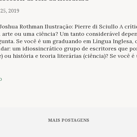
 25, 2019
Joshua Rothman Ilustração: Pierre di Sciullo A crític
 arte ou uma ciência? Um tanto considerável depen
gunta. Se você é um graduando em Língua Inglesa, 
dar: um idiossincrático grupo de escritores que po
e) ou história e teoria literárias (ciência)? Se você 
ratura Inglesa, como deveria aproveitar seu tempo:
bras literárias que lhe são importantes (arte) ou 
am formas e padrões literários inteiros (ciência)? 
o
ria das pessoas tenta dividir a diferença: se você s
o uma arte, tome algumas aulas teóricas; se você s
cia, encare bravamente algumas leituras cerradas (
nd sobre Paul de Man, na New Yorker dessa semana ,
oks, que lembra como de Man podia “sentar em frent
MAIS POSTAGENS
ncar cois...