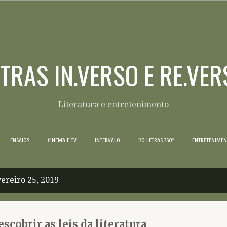
Pular para o conteúdo principal
ETRAS IN.VERSO E RE.VER
Literatura e entretenimento
ENSAIOS
CINEMA E TV
INTERVALO
BO LETRAS 360º
ENTRETENIME
ereiro 25, 2019
scobrir as leis da literatura