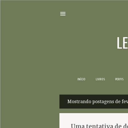
L
INÍCIO
LIVROS
PERFIS
Mostrando postagens de fev
P
o
s
Uma tentativa de de