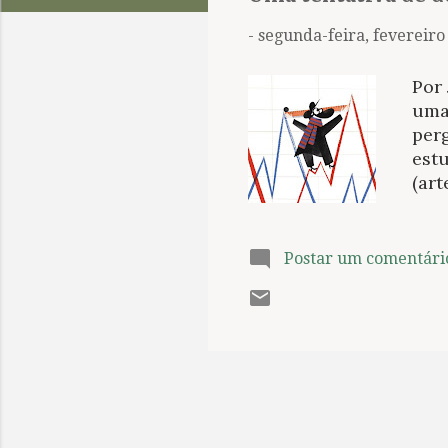
t
a
-
segunda-feira, fevereiro
g
e
Por 
n
uma
per
s
estu
(art
Lite
de o
mold
Postar um comentári
maio
com
ciên
Mena
Bro
arra