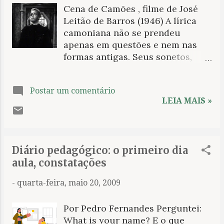
Cena de Camões , filme de José
Leitão de Barros (1946) A lírica
camoniana não se prendeu
apenas em questões e nem nas
formas antigas. Seus sonetos,
além da temática amorosa
clássica, versaram sobre uma
Postar um comentário
ampla temática e ensaiaram um
LEIA MAIS »
destronamento do amor enquanto
forma abstrata. Parte da sua
poesia neste gênero preocupou-
se em versar acerca do
Diário pedagógico: o primeiro dia
desconcerto do mundo. Com
aula, constatações
essa temática, o poeta procura
mostrar que há um excesso de
-
quarta-feira, maio 20, 2009
contradições e falsidade nas
coisas. Aquilo que é observado
Por Pedro Fernandes Perguntei:
pode nos levar ao equívoco e,
What is your name? E o que