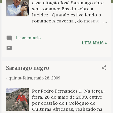
essa citação José Saramago abre
n
seu romance Ensaio sobre a
s
lucidez . Quando estive lendo o
romance A caverna , do mesmo
escritor, marquei a presença
constante que o cão faz nos
1 comentário
textos do escritor português.
LEIA MAIS »
Cavouquei a internet a título de
encontrar alguma coisa sobre e
dei de cara com um artigo; dado
os dias que vi não me recordo
Saramago negro
agora o nome do texto, tampouco
de seu autor e também já não
-
quinta-feira, maio 28, 2009
consegui encontrá-lo mais. 2. Em
entrevistas várias o escritor tem
Por Pedro Fernandes 1. Na terça-
falado da simpatia que nutre
feira, 26 de maio de 2009, estive
pelos bichos. Além, é claro, de ter
por ocasião do I Colóquio de
registros deles por toda parte de
Culturas Africanas, realizado na
sua literatura. E a simpatia é