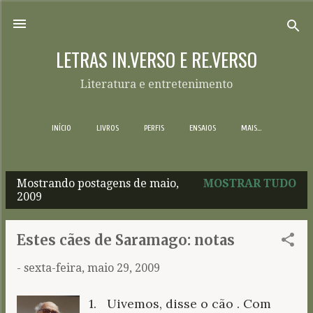
Pular para o conteúdo principal
LETRAS IN.VERSO E RE.VERSO
Literatura e entretenimento
INÍCIO
LIVROS
PERFIS
ENSAIOS
MAIS…
Mostrando postagens de maio,
MOSTRAR TUDO
P
2009
o
s
Estes cães de Saramago: notas
t
-
sexta-feira, maio 29, 2009
a
g
1. Uivemos, disse o cão . Com
e