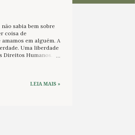
a: não sabia bem sobre
r coisa de
ue amamos em alguém. A
berdade. Uma liberdade
s Direitos Humanos.
uinidades, e não com o
 o que os outros
de nenhum tipo, mas
a biografia de Natália
LEIA MAIS »
 que carregava consigo:
trofes ou,
e exalou. Era uma
, afinal sempre