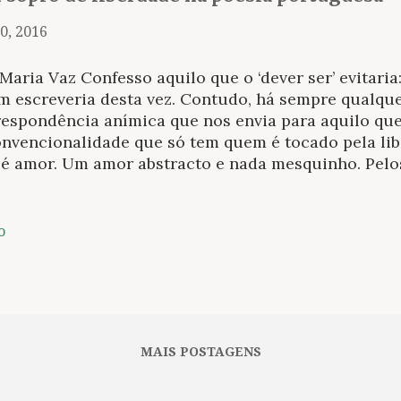
0, 2016
Maria Vaz Confesso aquilo que o ‘dever ser’ evitari
m escreveria desta vez. Contudo, há sempre qualque
respondência anímica que nos envia para aquilo q
onvencionalidade que só tem quem é tocado pela li
 é amor. Um amor abstracto e nada mesquinho. Pelo
a emancipação feminina. Pela preocupação com gen
ticamente correcto: que nunca é para nós, mas para
sam pensar; que, paradoxalmente, não é altruísmo 
o
smo e vaidade. Enfim. Para quem passe os olhos pel
eia torna-se facilmente visível o brilho ontológico
brilho que a perseguia em palavras ordenadas em es
plesmente, na liberdade que a sua existência sempr
tencialista. Uma rebelde. Não lhe chamemos poetisa
MAIS POSTAGENS
ndeu que a poesia era assexuada. A sua exa...