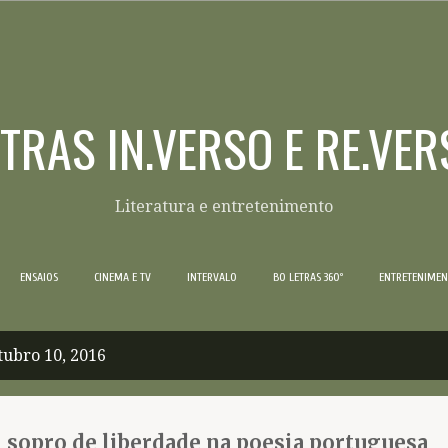
Pular para o conteúdo principal
ETRAS IN.VERSO E RE.VER
Literatura e entretenimento
ENSAIOS
CINEMA E TV
INTERVALO
BO LETRAS 360º
ENTRETENIME
ubro 10, 2016
m sopro de liberdade na poesia portuguesa