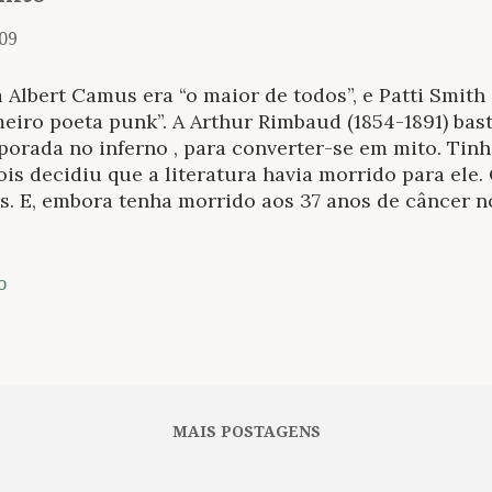
009
 Albert Camus era “o maior de todos”, e Patti Smith
eiro poeta punk”. A Arthur Rimbaud (1854-1891) bas
orada no inferno , para converter-se em mito. Tinh
is decidiu que a literatura havia morrido para ele.
s. E, embora tenha morrido aos 37 anos de câncer n
seguiu. As correspondências do poeta revelam os m
esperada voz de um homem condenado a ser errante
nsavelmente, foi professor, mendigo, explorador, co
o
armas e até membro de um circo. O desemparado vo
ns visionárias – “Eu sou outro”, “Há que ser absol
adeira vida está ausente” – o converteu no grande 
lescente. Longe dessa imagem, sua correspondência
o Rimbaud. Mais íntimo e distante da lenda. Inquieto
MAIS POSTAGENS
nsato, também ansiava descansar o cabeça. Em 188..