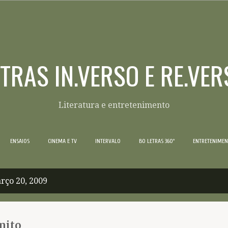
Pular para o conteúdo principal
ETRAS IN.VERSO E RE.VER
Literatura e entretenimento
ENSAIOS
CINEMA E TV
INTERVALO
BO LETRAS 360º
ENTRETENIME
rço 20, 2009
mito