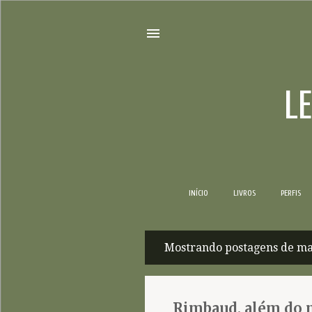
L
INÍCIO
LIVROS
PERFIS
Mostrando postagens de ma
P
o
s
Rimbaud, além do 