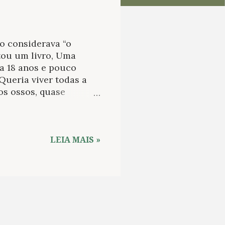
 o considerava “o
tou um livro, Uma
a 18 anos e pouco
 Queria viver todas a
os ossos, quase
edos e anseios na
, que viajou
merciante, traficante
o de um poeta cujas
LEIA MAIS »
utamente moderno”, “A
mito da rebeldia
 inédita descobre
, irascível e
.