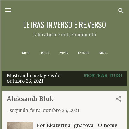
Pular para o conteúdo principal
LETRAS IN.VERSO E RE.VERSO
Literatura e entretenimento
INÍCIO
LIVROS
PERFIS
ENSAIOS
MAIS…
Mostrando postagens de
MOSTRAR TUDO
P
outubro 25, 2021
o
s
Aleksandr Blok
t
-
segunda-feira, outubro 25, 2021
a
g
Por Ekaterina Ignatova O nome
e