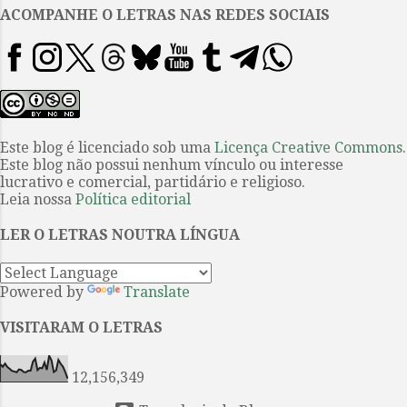
artista misantropo, destituído de
ACOMPANHE O LETRAS NAS REDES SOCIAIS
ironia. Anna Akhmátova recorda a
única vez quando visitou Blok em
sua casa: “comentei com ele
sobre um poeta chamado
Benedict Livshits (bastante
reconhecido então) que se
Este blog é licenciado sob uma
Licença Creative Commons
.
Este blog não possui nenhum vínculo ou interesse
queixava de que ‘a simples
lucrativo e comercial, partidário e religioso.
existência de Blok o afetava na
Leia nossa
Política editorial
atividade de escrever poesia’.
Blok, sem rir, respondeu seco:
LER O LETRAS NOUTRA LÍNGUA
‘Isso eu sei bem. No meu caso
Liev Tolstói me afetava na
Powered by
Translate
escrita’.” Depo...
VISITARAM O LETRAS
12,156,349