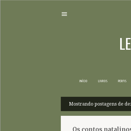
L
INÍCIO
LIVROS
PERFIS
Mostrando postagens de de
P
o
s
Os contos natalino