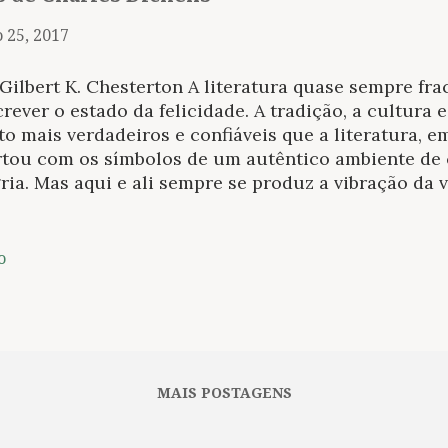
 25, 2017
Gilbert K. Chesterton A literatura quase sempre fr
rever o estado da felicidade. A tradição, a cultura 
o mais verdadeiros e confiáveis que a literatura, e
rtou com os símbolos de um autêntico ambiente d
ria. Mas aqui e ali sempre se produz a vibração da
ição, essa essência se produziu sobretudo nas anti
l. Na literatura, se produziu sobretudo nos contos
ens. Na celebração histórica do Natal, tal como se
o
pos católicos em certos países nórdicos (e record
ólicos os países nórdicos eram mais católicos que 
 qualidades que explicam, no meu entendimento, su
tido humano da felicidade, especialmente em home
tem três notas de Natal, digamos, que também são n
MAIS POSTAGENS
são esquecidas pelos p...