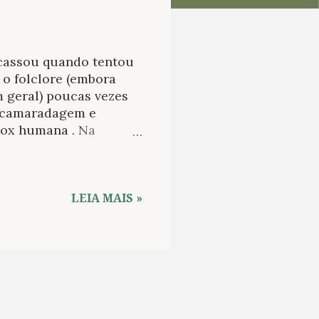
acassou quando tentou
e o folclore (embora
m geral) poucas vezes
e camaradagem e
 vox humana . Na
gas celebrações de
 natalinos de Charles
 observa desde os
emos que nos tempos
LEIA MAIS »
nenhum outro) existem
a influência sobre o
ns como Dickens.
otas da felicidade, e