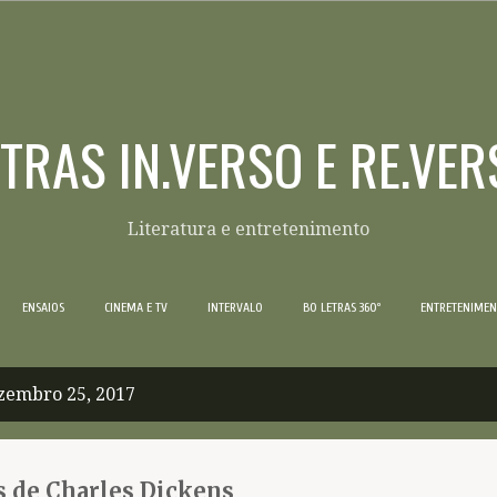
Pular para o conteúdo principal
ETRAS IN.VERSO E RE.VER
Literatura e entretenimento
ENSAIOS
CINEMA E TV
INTERVALO
BO LETRAS 360º
ENTRETENIME
zembro 25, 2017
s de Charles Dickens