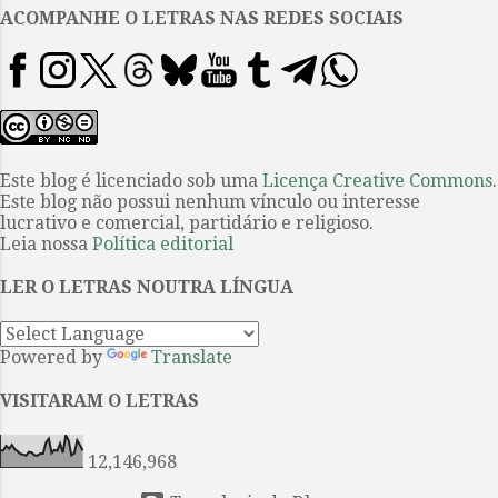
livros de crítica especializada,
ACOMPANHE O LETRAS NAS REDES SOCIAIS
mais distante me achava da
literatura. Estudar desse modo
não tinha qualquer atrativo para
mim. Hoje, sigo perguntando-me,
um pouco entristecido, em que
momento a universidade,
Este blog é licenciado sob uma
Licença Creative Commons
.
Este blog não possui nenhum vínculo ou interesse
desorientada pelos quatro cantos,
lucrativo e comercial, partidário e religioso.
decidiu anestesiar o prazer de ler.
Leia nossa
Política editorial
Por volta dessa época, registrei
em um de meus cadernos esta
LER O LETRAS NOUTRA LÍNGUA
breve anotação: “Propósito: ler
como um escritor”. Não me
Powered by
Translate
julgava escrit...
VISITARAM O LETRAS
12,146,968