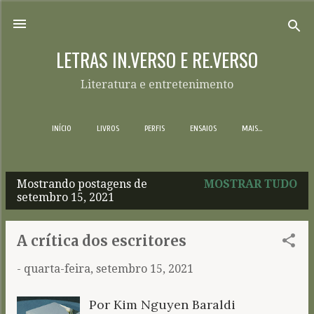
Pular para o conteúdo principal
LETRAS IN.VERSO E RE.VERSO
Literatura e entretenimento
INÍCIO
LIVROS
PERFIS
ENSAIOS
MAIS…
Mostrando postagens de
MOSTRAR TUDO
P
setembro 15, 2021
o
s
A crítica dos escritores
t
-
quarta-feira, setembro 15, 2021
a
g
Por Kim Nguyen Baraldi
e