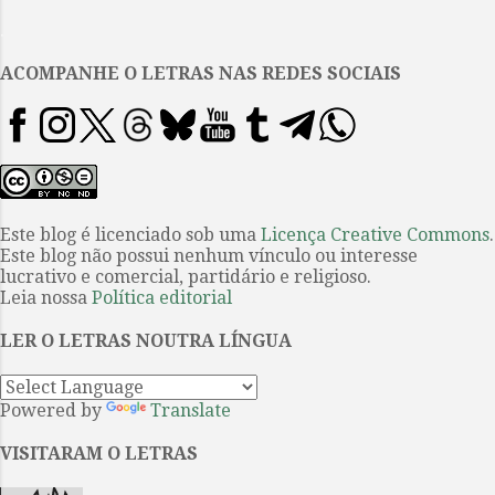
como se nada tivesse acontecido
.
nesse tempo, com se a conversa
deixada com os leitores em A
ACOMPANHE O LETRAS NAS REDES SOCIAIS
ignorância , romance com o qual
recebeu o novo século em 2000,
ainda não houvesse sido acabada,
ou melhor, como se fosse ontem.
Os temas de seus livros são os
mesmos, mas amadurecidos pelo
Este blog é licenciado sob uma
Licença Creative Commons
.
Este blog não possui nenhum vínculo ou interesse
compasso do tempo, e sem perder
lucrativo e comercial, partidário e religioso.
a essência do que são e
Leia nossa
Política editorial
significam aspectos como a
sexualidade, o erotismo, a
LER O LETRAS NOUTRA LÍNGUA
maternidade, o desejo, a cultura,
sobre as ideias que r...
Powered by
Translate
VISITARAM O LETRAS