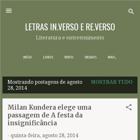
Pular para o conteúdo principal
LETRAS IN.VERSO E RE.VERSO
Literatura e entretenimento
INÍCIO
LIVROS
PERFIS
ENSAIOS
MAIS…
Mostrando postagens de agosto
MOSTRAR TUDO
P
28, 2014
o
s
Milan Kundera elege uma
t
passagem de A festa da
a
insignificância
g
-
quinta-feira, agosto 28, 2014
e