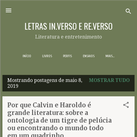
Pular para o conteúdo principal
LETRAS IN.VERSO E RE.VERSO
Literatura e entretenimento
INÍCIO
LIVROS
PERFIS
ENSAIOS
MAIS…
Mostrando postagens de maio 8,
MOSTRAR TUDO
P
2019
o
s
Por que Calvin e Haroldo é
t
grande literatura: sobre a
a
ontologia de um tigre de pelúcia
g
ou encontrando o mundo todo
em um quadrinho
e