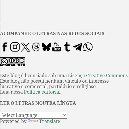
personagens permanecem
largamente os mesmos, inclusive
em seu vestuário. Nem todas as
.
tirinhas de jornal são assim, é
claro, em especial os quadrinhos
ACOMPANHE O LETRAS NAS REDES SOCIAIS
narrativos mais complexos do
passado como Little Nemo in
Slumberland ou Terry and the
Pirates , e os piores quadrinhos –
dos quais há muitos – retêm o
senso de mesmice sendo
Este blog é licenciado sob uma
Licença Creative Commons
.
Este blog não possui nenhum vínculo ou interesse
formulaicos e sem inspiração.
lucrativo e comercial, partidário e religioso.
Mas isso, também, está
Leia nossa
Política editorial
relacionado ao espaço. Espaço,
em termos gerais, é o que define
LER O LETRAS NOUTRA LÍNGUA
Calvin e Haroldo . A tira
acompanha Calvin, um amer...
Powered by
Translate