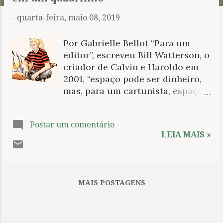
n
-
quarta-feira, maio 08, 2019
s
Por Gabrielle Bellot “Para um
editor”, escreveu Bill Watterson, o
criador de Calvin e Haroldo em
2001, “espaço pode ser dinheiro,
mas, para um cartunista, espaço é
tempo. O espaço provê o
andamento e o ritmo da tira”.
Postar um comentário
Watterson estava certo, talvez em
LEIA MAIS »
mais formas do que imaginava.
Tirinhas de jornal, escreveu,
fornecem um espaço único para
muitos leitores antes de
MAIS POSTAGENS
começarem o dia; conseguimos
atravessar, brevemente, uma
porta que nos leva a um mundo
mais calmo, simples, no qual os